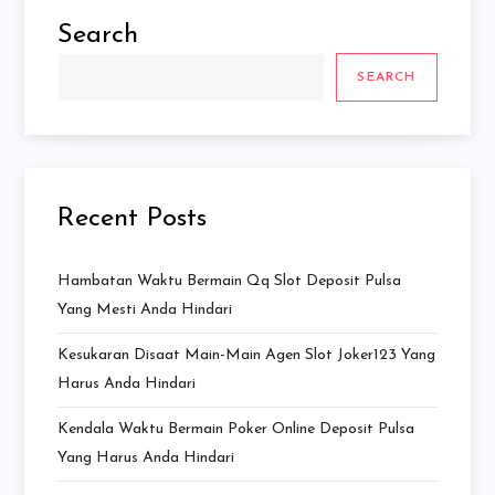
Search
SEARCH
Recent Posts
Hambatan Waktu Bermain Qq Slot Deposit Pulsa
Yang Mesti Anda Hindari
Kesukaran Disaat Main-Main Agen Slot Joker123 Yang
Harus Anda Hindari
Kendala Waktu Bermain Poker Online Deposit Pulsa
Yang Harus Anda Hindari