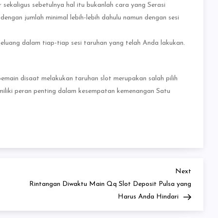
sekaligus sebetulnya hal itu bukanlah cara yang Serasi
dengan jumlah minimal lebih-lebih dahulu namun dengan sesi
luang dalam tiap-tiap sesi taruhan yang telah Anda lakukan.
pemain disaat melakukan taruhan slot merupakan salah pilih
iliki peran penting dalam kesempatan kemenangan Satu
Next
Next
Post
Rintangan Diwaktu Main Qq Slot Deposit Pulsa yang
Harus Anda Hindari