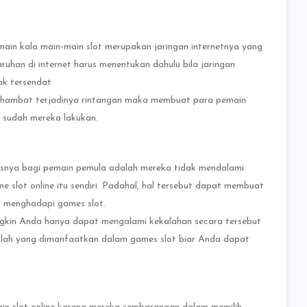
main kala main-main slot merupakan jaringan internetnya yang
ruhan di internet harus menentukan dahulu bila jaringan
ak tersendat
nghambat terjadinya rintangan maka membuat para pemain
g sudah mereka lakukan.
usnya bagi pemain pemula adalah mereka tidak mendalami
 slot online itu sendiri. Padahal, hal tersebut dapat membuat
s menghadapi games slot.
ungkin Anda hanya dapat mengalami kekalahan secara tersebut
istilah yang dimanfaatkan dalam games slot biar Anda dapat