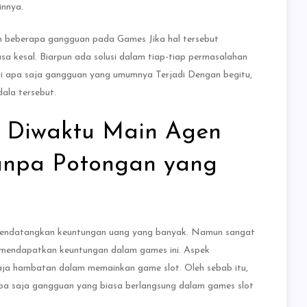
innya.
n beberapa gangguan pada Games Jika hal tersebut
a kesal. Biarpun ada solusi dalam tiap-tiap permasalahan
ui apa saja gangguan yang umumnya Terjadi Dengan begitu,
ala tersebut.
 Diwaktu Main Agen
Tanpa Potongan yang
 mendatangkan keuntungan uang yang banyak. Namun sangat
 mendapatkan keuntungan dalam games ini. Aspek
ja hambatan dalam memainkan game slot. Oleh sebab itu,
pa saja gangguan yang biasa berlangsung dalam games slot