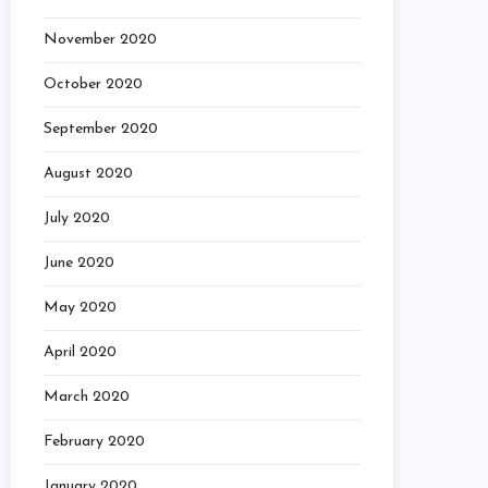
November 2020
October 2020
September 2020
August 2020
July 2020
June 2020
May 2020
April 2020
March 2020
February 2020
January 2020