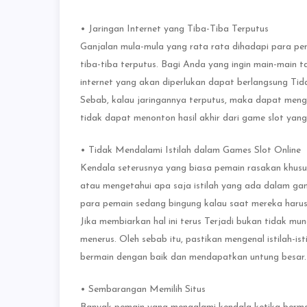
• Jaringan Internet yang Tiba-Tiba Terputus
Ganjalan mula-mula yang rata rata dihadapi para pe
tiba-tiba terputus. Bagi Anda yang ingin main-main ta
internet yang akan diperlukan dapat berlangsung Tid
Sebab, kalau jaringannya terputus, maka dapat me
tidak dapat menonton hasil akhir dari game slot yan
• Tidak Mendalami Istilah dalam Games Slot Online
Kendala seterusnya yang biasa pemain rasakan khus
atau mengetahui apa saja istilah yang ada dalam game
para pemain sedang bingung kalau saat mereka haru
Jika membiarkan hal ini terus Terjadi bukan tidak m
menerus. Oleh sebab itu, pastikan mengenal istilah-
bermain dengan baik dan mendapatkan untung besar.
• Sembarangan Memilih Situs