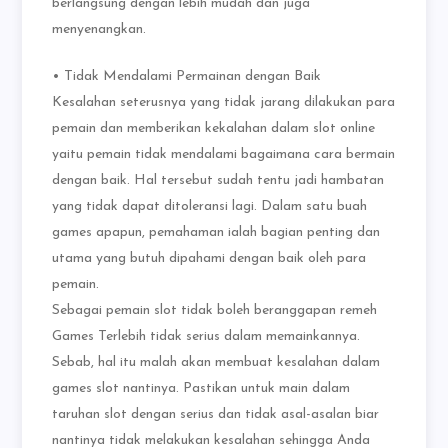
berlangsung dengan lebih mudah dan juga
menyenangkan.
• Tidak Mendalami Permainan dengan Baik
Kesalahan seterusnya yang tidak jarang dilakukan para
pemain dan memberikan kekalahan dalam slot online
yaitu pemain tidak mendalami bagaimana cara bermain
dengan baik. Hal tersebut sudah tentu jadi hambatan
yang tidak dapat ditoleransi lagi. Dalam satu buah
games apapun, pemahaman ialah bagian penting dan
utama yang butuh dipahami dengan baik oleh para
pemain.
Sebagai pemain slot tidak boleh beranggapan remeh
Games Terlebih tidak serius dalam memainkannya.
Sebab, hal itu malah akan membuat kesalahan dalam
games slot nantinya. Pastikan untuk main dalam
taruhan slot dengan serius dan tidak asal-asalan biar
nantinya tidak melakukan kesalahan sehingga Anda