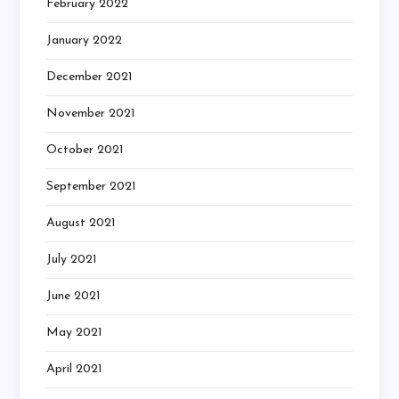
February 2022
January 2022
December 2021
November 2021
October 2021
September 2021
August 2021
July 2021
June 2021
May 2021
April 2021