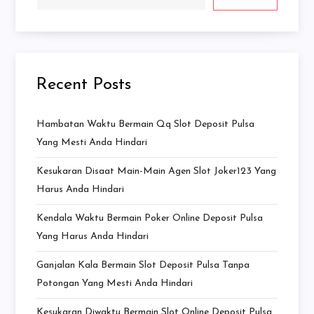
Recent Posts
Hambatan Waktu Bermain Qq Slot Deposit Pulsa
Yang Mesti Anda Hindari
Kesukaran Disaat Main-Main Agen Slot Joker123 Yang
Harus Anda Hindari
Kendala Waktu Bermain Poker Online Deposit Pulsa
Yang Harus Anda Hindari
Ganjalan Kala Bermain Slot Deposit Pulsa Tanpa
Potongan Yang Mesti Anda Hindari
Kesukaran Diwaktu Bermain Slot Online Deposit Pulsa