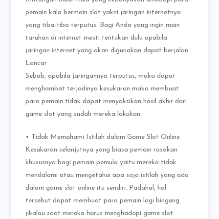
pemain kala bermain slot yakni jaringan internetnya
yang tiba-tiba terputus. Bagi Anda yang ingin main
taruhan di internet mesti tentukan dulu apabila
jaringan internet yang akan digunakan dapat berjalan
Lancar
Sebab, apabila jaringannya terputus, maka dapat
menghambat terjadinya kesukaran maka membuat
para pemain tidak dapat menyaksikan hasil akhir dari
game slot yang sudah mereka lakukan.
• Tidak Memahami Istilah dalam Game Slot Online
Kesukaran selanjutnya yang biasa pemain rasakan
khususnya bagi pemain pemula yaitu mereka tidak
mendalami atau mengetahui apa saja istilah yang ada
dalam game slot online itu sendiri. Padahal, hal
tersebut dapat membuat para pemain lagi bingung
jikalau saat mereka harus menghadapi game slot.