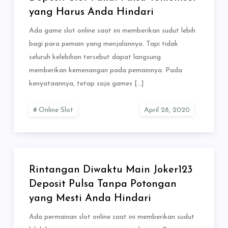
yang Harus Anda Hindari
Ada game slot online saat ini memberikan sudut lebih
bagi para pemain yang menjalannya. Tapi tidak
seluruh kelebihan tersebut dapat langsung
memberikan kemenangan pada pemainnya. Pada
kenyataannya, tetap saja games […]
Online Slot
Rintangan Diwaktu Main Joker123
Deposit Pulsa Tanpa Potongan
yang Mesti Anda Hindari
Ada permainan slot online saat ini memberikan sudut