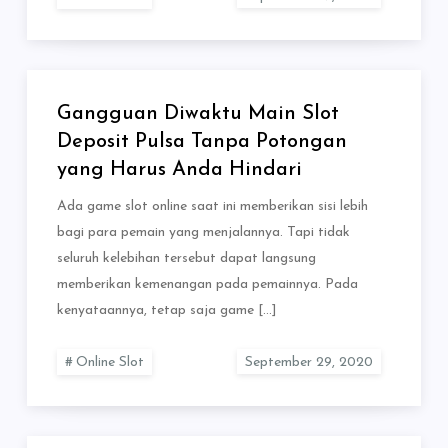
Gangguan Diwaktu Main Slot
Deposit Pulsa Tanpa Potongan
yang Harus Anda Hindari
Ada game slot online saat ini memberikan sisi lebih
bagi para pemain yang menjalannya. Tapi tidak
seluruh kelebihan tersebut dapat langsung
memberikan kemenangan pada pemainnya. Pada
kenyataannya, tetap saja game […]
Online Slot