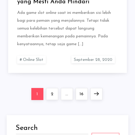
yang Mesti Anda Hindari
Ada game slot online saat ini memberikan sisi lebih
bagi para pemain yang menjalannya. Tetapi tidak
semua kelebihan tersebut dapat langsung
memberikan kemenangan pada pemainnya. Pada
kenyataannya, tetap saja game […]
Online Slot
Posts
Page
Page
Page
Next
1
2
…
16
pagination
page
Search