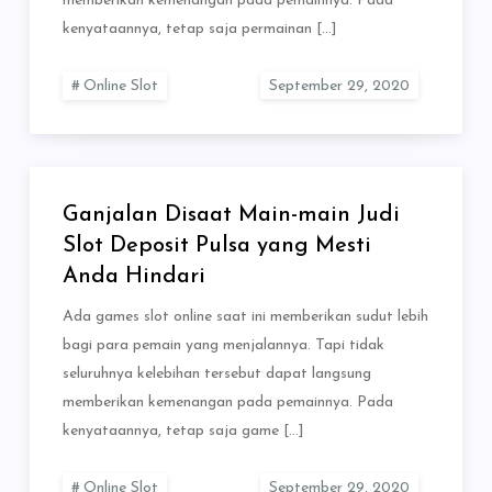
memberikan kemenangan pada pemainnya. Pada
kenyataannya, tetap saja permainan […]
Online Slot
Ganjalan Disaat Main-main Judi
Slot Deposit Pulsa yang Mesti
Anda Hindari
Ada games slot online saat ini memberikan sudut lebih
bagi para pemain yang menjalannya. Tapi tidak
seluruhnya kelebihan tersebut dapat langsung
memberikan kemenangan pada pemainnya. Pada
kenyataannya, tetap saja game […]
Online Slot