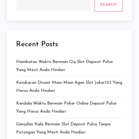
SEARCH
Recent Posts
Hambatan Waktu Bermain Qq Slot Deposit Pulsa
Yang Mesti Anda Hindari
Kesukaran Disaat Main-Main Agen Slot Joker123 Yang
Harus Anda Hindari
Kendala Waktu Bermain Poker Online Deposit Pulsa
Yang Harus Anda Hindari
Ganjalan Kala Bermain Slot Deposit Pulsa Tanpa
Potongan Yang Mesti Anda Hindari