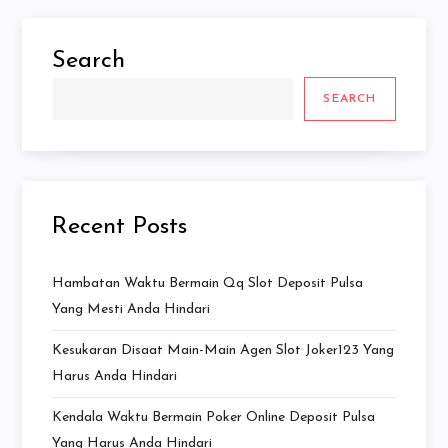
Search
SEARCH
Recent Posts
Hambatan Waktu Bermain Qq Slot Deposit Pulsa
Yang Mesti Anda Hindari
Kesukaran Disaat Main-Main Agen Slot Joker123 Yang
Harus Anda Hindari
Kendala Waktu Bermain Poker Online Deposit Pulsa
Yang Harus Anda Hindari