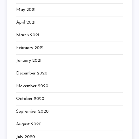
May 2021
April 2021
March 2021
February 2021
January 2021
December 2020
November 2020
October 2020
September 2020
August 2020
July 2020