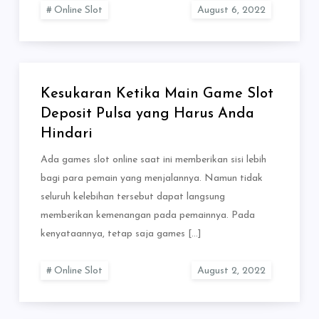
Online Slot
Kesukaran Ketika Main Game Slot
Deposit Pulsa yang Harus Anda
Hindari
Ada games slot online saat ini memberikan sisi lebih
bagi para pemain yang menjalannya. Namun tidak
seluruh kelebihan tersebut dapat langsung
memberikan kemenangan pada pemainnya. Pada
kenyataannya, tetap saja games […]
Online Slot