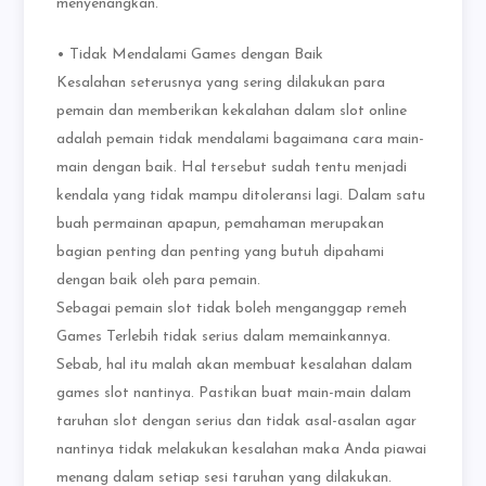
menyenangkan.
• Tidak Mendalami Games dengan Baik
Kesalahan seterusnya yang sering dilakukan para
pemain dan memberikan kekalahan dalam slot online
adalah pemain tidak mendalami bagaimana cara main-
main dengan baik. Hal tersebut sudah tentu menjadi
kendala yang tidak mampu ditoleransi lagi. Dalam satu
buah permainan apapun, pemahaman merupakan
bagian penting dan penting yang butuh dipahami
dengan baik oleh para pemain.
Sebagai pemain slot tidak boleh menganggap remeh
Games Terlebih tidak serius dalam memainkannya.
Sebab, hal itu malah akan membuat kesalahan dalam
games slot nantinya. Pastikan buat main-main dalam
taruhan slot dengan serius dan tidak asal-asalan agar
nantinya tidak melakukan kesalahan maka Anda piawai
menang dalam setiap sesi taruhan yang dilakukan.