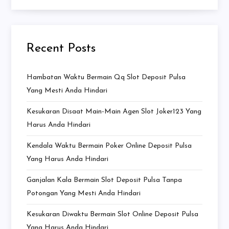
Recent Posts
Hambatan Waktu Bermain Qq Slot Deposit Pulsa
Yang Mesti Anda Hindari
Kesukaran Disaat Main-Main Agen Slot Joker123 Yang
Harus Anda Hindari
Kendala Waktu Bermain Poker Online Deposit Pulsa
Yang Harus Anda Hindari
Ganjalan Kala Bermain Slot Deposit Pulsa Tanpa
Potongan Yang Mesti Anda Hindari
Kesukaran Diwaktu Bermain Slot Online Deposit Pulsa
Yang Harus Anda Hindari