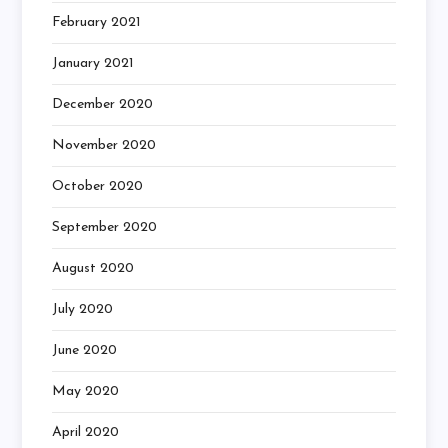
February 2021
January 2021
December 2020
November 2020
October 2020
September 2020
August 2020
July 2020
June 2020
May 2020
April 2020