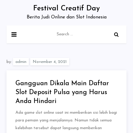
Skip
Festival Creatif Day
to
Berita Judi Online dan Slot Indonesia
content
Search
for:
by:
admin
Gangguan Dikala Main Daftar
Slot Deposit Pulsa yang Harus
Anda Hindari
Ada game slot online saat ini memberikan sisi lebih bagi
para pemain yang menjalannya. Namun tidak semua
kelebihan tersebut dapat langsung memberikan