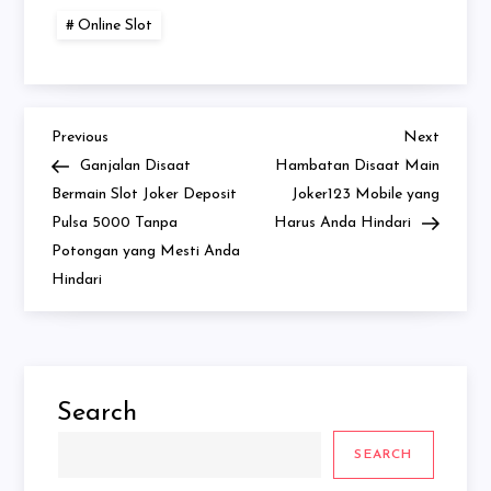
Online Slot
Previous
Next
Post
Previous
Next
Post
Post
Ganjalan Disaat
Hambatan Disaat Main
navigation
Bermain Slot Joker Deposit
Joker123 Mobile yang
Pulsa 5000 Tanpa
Harus Anda Hindari
Potongan yang Mesti Anda
Hindari
Search
SEARCH