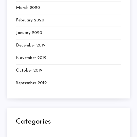
March 2020
February 2020
January 2020
December 2019
November 2019
October 2019
September 2019
Categories