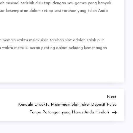
ah minimal terlebih dulu tapi dengan sesi games yang banyak.
r kesempatan dalam setiap sesi taruhan yang telah Anda
 pemain waktu melakukan taruhan slot adalah salah pilih
 waktu memiliki peran penting dalam peluang kemenangan
Next
Next
Post
Kendala Diwaktu Main-main Slot Joker Deposit Pulsa
Tanpa Potongan yang Harus Anda Hindari