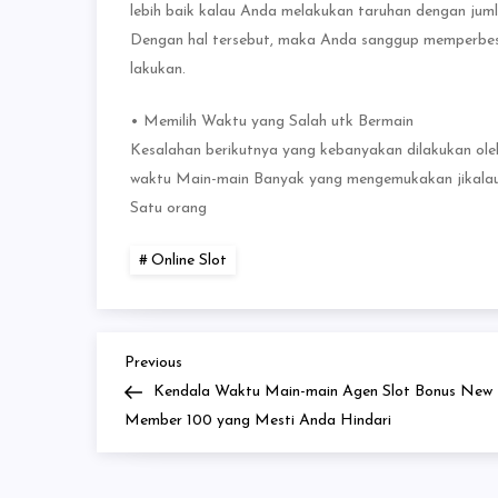
lebih baik kalau Anda melakukan taruhan dengan juml
Dengan hal tersebut, maka Anda sanggup memperbesa
lakukan.
• Memilih Waktu yang Salah utk Bermain
Kesalahan berikutnya yang kebanyakan dilakukan oleh
waktu Main-main Banyak yang mengemukakan jikalau
Satu orang
Online Slot
Previous
Post
Previous
Post
Kendala Waktu Main-main Agen Slot Bonus New
navigation
Member 100 yang Mesti Anda Hindari