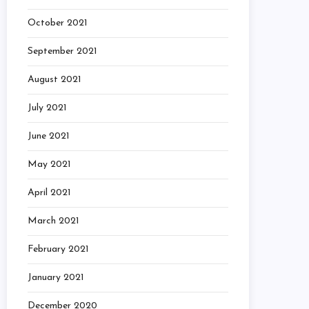
October 2021
September 2021
August 2021
July 2021
June 2021
May 2021
April 2021
March 2021
February 2021
January 2021
December 2020