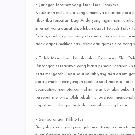
• Jaringan Internet yang Tiba-Tiba Terputus
Kesukaran mula-mula yang umumnya dihadapi para pem
tiba-tiba terputus. Bagi Anda yang ingin main taruha
internet yang dapat diperlukan dapat terjadi Tidak t
Sebab, apabila jaringannya terputus, maka akan m
tidak dapat melihat hasil akhir dari games slot yang
• Tidak Memahami Istilah dalam Permainan Slot Onl
Rintangan seterusnya yang biasa pemain rasakan kh
atau mengetahui apa saja istilah yang ada dalam game
para pemain kebingungan apabila saat mereka harus 
Seandainya membiarkan hal ini terus Berjalan bukan
tersebut menerus. Oleh sebab itu, pastikan mengenal 
dapat main dengan baik dan meraih untung besar.
• Sembarangan Pilih Situs
Banyak pemain yang mengalami rintangan diwaktu mai