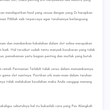
rmain slot, maka penting utk menyelekasi lalu website yang
akan mendapatkan hasil yang sesuai dengan yang Di harapkan
n-main Pilihlah web terpercaya agar taruhannya berlangsung
emain dan memberikan kekalahan dalam slot online merupakan
baik. Hal tersebut sudah tentu menjadi kesukaran yang tidak
apun, pemahaman yaitu bagian penting dan mutlak yang butuh
 remeh Permainan Terlebih tidak serius dalam memainkannya.
 game slot nantinya. Pastikan utk main-main dalam taruhan
ntinya tidak melakukan kesalahan maka Anda sanggup menang
kaligus sebetulnya hal itu bukanlah cara yang Pas Alangkah