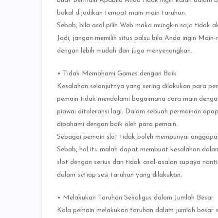
buat Bermain Apabila Anda tidak ingin kalah dalam be
bakal dijadikan tempat main-main taruhan.
Sebab, bila asal pilih Web maka mungkin saja tidak 
Jadi, jangan memilih situs palsu bila Anda ingin Mai
dengan lebih mudah dan juga menyenangkan.
• Tidak Memahami Games dengan Baik
Kesalahan selanjutnya yang sering dilakukan para p
pemain tidak mendalami bagaimana cara main dengan 
piawai ditoleransi lagi. Dalam sebuah permainan ap
dipahami dengan baik oleh para pemain.
Sebagai pemain slot tidak boleh mempunyai anggapan
Sebab, hal itu malah dapat membuat kesalahan dalam
slot dengan serius dan tidak asal-asalan supaya na
dalam setiap sesi taruhan yang dilakukan.
• Melakukan Taruhan Sekaligus dalam Jumlah Besar
Kala pemain melakukan taruhan dalam jumlah besar se