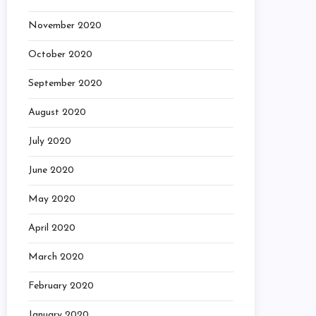
November 2020
October 2020
September 2020
August 2020
July 2020
June 2020
May 2020
April 2020
March 2020
February 2020
January 2020