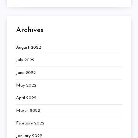
Archives
August 2022
July 2022
June 2022
May 2022
April 2022
March 2022
February 2022
January 2022