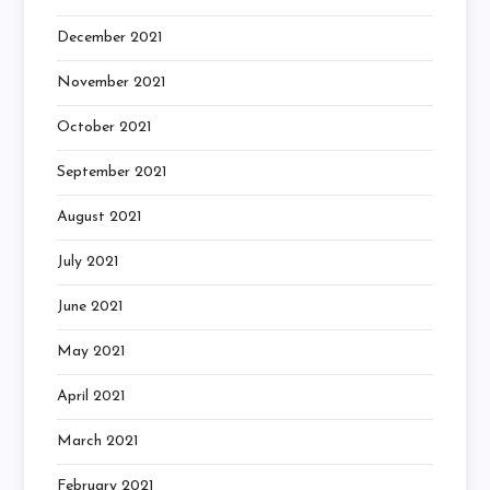
December 2021
November 2021
October 2021
September 2021
August 2021
July 2021
June 2021
May 2021
April 2021
March 2021
February 2021