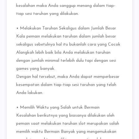
kesalahan maka Anda sanggup menang dalam tiap-
tiap sesi taruhan yang dilakukan.
• Melakukan Taruhan Sekaligus dalam Jumlah Besar
Kala pemain melakukan taruhan dalam jumlah besar
sekaligus sebetulnya hal itu bukanlah cara yang Cocok
Alangkah lebih baik bila Anda melakukan taruhan
dengan jumlah minimal terlebih dulu tapi dengan sesi
games yang banyak.
Dengan hal tersebut, maka Anda dapat memperbesar
kesempatan dalam tiap-tiap sesi taruhan yang telah
Anda lakukan.
• Memilih Waktu yang Salah untuk Bermain
Kesalahan berikutnya yang biasanya dilakukan oleh
pemain saat melakukan taruhan slot merupakan salah
memilih waktu Bermain Banyak yang mengemukakan