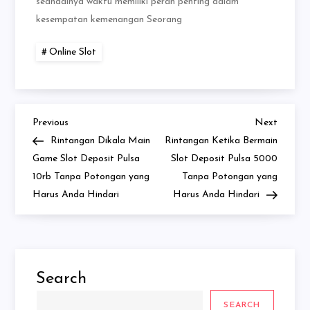
seandainya waktu memiliki peran penting dalam
kesempatan kemenangan Seorang
Online Slot
Previous
Next
Post
Previous
Next
Post
Post
Rintangan Dikala Main
Rintangan Ketika Bermain
navigation
Game Slot Deposit Pulsa
Slot Deposit Pulsa 5000
10rb Tanpa Potongan yang
Tanpa Potongan yang
Harus Anda Hindari
Harus Anda Hindari
Search
SEARCH