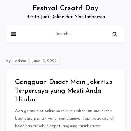
Skip
Festival Creatif Day
to
Berita Judi Online dan Slot Indonesia
content
Search
for:
by:
admin
Gangguan Disaat Main Joker123
Terpercaya yang Mesti Anda
Hindari
Ada games slot online saat ini memberikan sudut lebih
bagi para pemain yang menjalannya. Tapi tidak seluruh
kelebihan tersebut dapat langsung memberikan