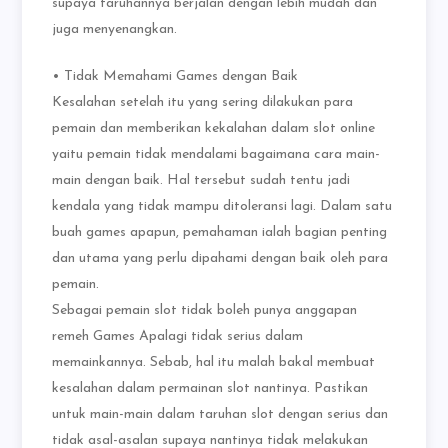
supaya taruhannya berjalan dengan lebih mudah dan
juga menyenangkan.
• Tidak Memahami Games dengan Baik
Kesalahan setelah itu yang sering dilakukan para
pemain dan memberikan kekalahan dalam slot online
yaitu pemain tidak mendalami bagaimana cara main-
main dengan baik. Hal tersebut sudah tentu jadi
kendala yang tidak mampu ditoleransi lagi. Dalam satu
buah games apapun, pemahaman ialah bagian penting
dan utama yang perlu dipahami dengan baik oleh para
pemain.
Sebagai pemain slot tidak boleh punya anggapan
remeh Games Apalagi tidak serius dalam
memainkannya. Sebab, hal itu malah bakal membuat
kesalahan dalam permainan slot nantinya. Pastikan
untuk main-main dalam taruhan slot dengan serius dan
tidak asal-asalan supaya nantinya tidak melakukan