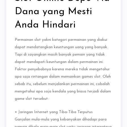
Dana yang Mesti
Anda Hindari
Permainan slot yakni kategori permainan yang diakui
dapat mendatangkan keuntungan uang yang banyak.
Tapi di sayangkan masih banyak pemain yang tidak
dapat mendapati keuntungan dalam permainan ini.
Faktor penyebabnya karena mereka tidak mengetahui
apa saja rintangan dalam memainkan games slot. Oleh
sebab itu, sebelum menjalankan permainan ini, cobalah
mengetahui apa saja kendala yang biasa terjadi dalam
game slot tersebut:
• Jaringan Internet yang Tiba-Tiba Terputus
Ganjalan mula-mula yang kebanyakan dihadapi para
pemain dikala main-main slot yaitu jaringan internetnya