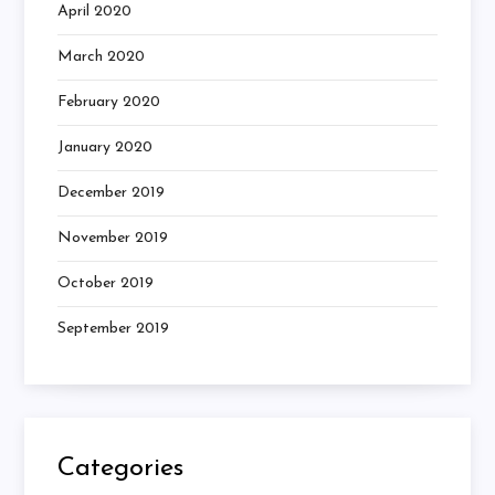
April 2020
March 2020
February 2020
January 2020
December 2019
November 2019
October 2019
September 2019
Categories