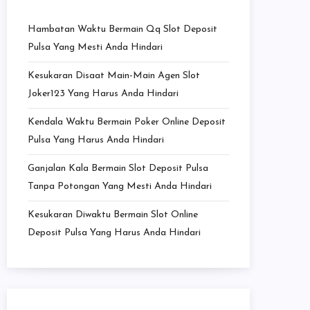
Hambatan Waktu Bermain Qq Slot Deposit
Pulsa Yang Mesti Anda Hindari
Kesukaran Disaat Main-Main Agen Slot
Joker123 Yang Harus Anda Hindari
Kendala Waktu Bermain Poker Online Deposit
Pulsa Yang Harus Anda Hindari
Ganjalan Kala Bermain Slot Deposit Pulsa
Tanpa Potongan Yang Mesti Anda Hindari
Kesukaran Diwaktu Bermain Slot Online
Deposit Pulsa Yang Harus Anda Hindari