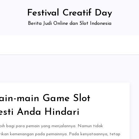
Festival Creatif Day
Berita Judi Online dan Slot Indonesia
in-main Game Slot
esti Anda Hindari
lebih bagi para pemain yang menjalannya. Namun tidak
erikan kemenangan pada pemainnya. Pada kenyataannya, tetap