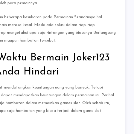
oleh para pemainnya.
an beberapa kesukaran pada Permainan Seandainya hal
in merasa kesal. Meski ada solusi dalam tiap-tiap
tap mengetahui apa saja rintangan yang biasanya Berlangsung
an maupun hambatan tersebut.
Waktu Bermain Joker123
Anda Hindari
at mendatangkan keuntungan uang yang banyak. Tetapi
 dapat mendapatkan keuntungan dalam permainan ini. Perihal
ja hambatan dalam memainkan games slot. Oleh sebab itu,
apa saja hambatan yang biasa terjadi dalam game slot