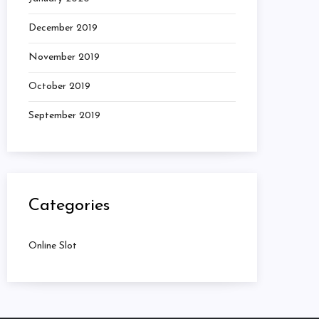
December 2019
November 2019
October 2019
September 2019
Categories
Online Slot