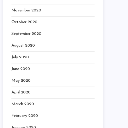
November 2020
October 2020
September 2020
August 2020
July 2020
June 2020
May 2020
April 2020
March 2020
February 2020
January 2020