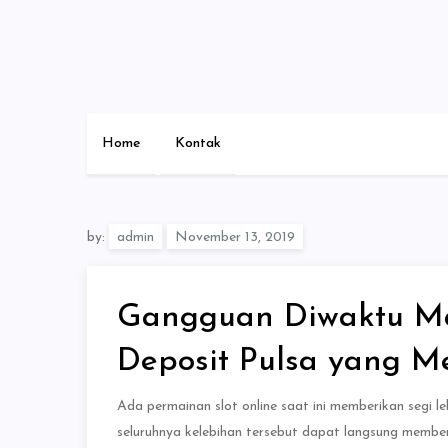
Skip
to
content
Home
Kontak
by:
admin
Gangguan Diwaktu Ma
Deposit Pulsa yang M
Ada permainan slot online saat ini memberikan segi 
seluruhnya kelebihan tersebut dapat langsung memb