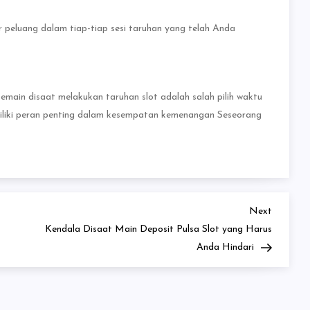
peluang dalam tiap-tiap sesi taruhan yang telah Anda
main disaat melakukan taruhan slot adalah salah pilih waktu
liki peran penting dalam kesempatan kemenangan Seseorang
Next
Next
Post
Kendala Disaat Main Deposit Pulsa Slot yang Harus
Anda Hindari