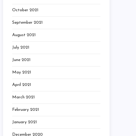
October 2021
September 2021
August 2021
July 2021
June 2021
May 2021
April 2021
March 2021
February 2021
January 2021
December 2020