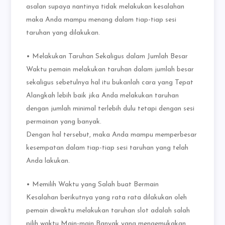
asalan supaya nantinya tidak melakukan kesalahan
maka Anda mampu menang dalam tiap-tiap sesi
taruhan yang dilakukan.
• Melakukan Taruhan Sekaligus dalam Jumlah Besar
Waktu pemain melakukan taruhan dalam jumlah besar
sekaligus sebetulnya hal itu bukanlah cara yang Tepat
Alangkah lebih baik jika Anda melakukan taruhan
dengan jumlah minimal terlebih dulu tetapi dengan sesi
permainan yang banyak.
Dengan hal tersebut, maka Anda mampu memperbesar
kesempatan dalam tiap-tiap sesi taruhan yang telah
Anda lakukan.
• Memilih Waktu yang Salah buat Bermain
Kesalahan berikutnya yang rata rata dilakukan oleh
pemain diwaktu melakukan taruhan slot adalah salah
pilih waktu Main-main Banyak yang mengemukakan