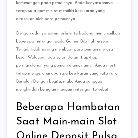
kemenangan pada pemainnya. Pada kenyataannya,
tetap saja games slot memiliki kesukaran yang
dirasakan oleh para pemainnya.
Dengan adanya sistem online, terkadang memunculkan
beberapa rintangan pada Games Bila hal tersebut
Terjadi tidak jarang membuat para pemain merasa
kesal. Walaupun ada solusi dalam tiap-tiap
permasalahan yang pemain alami, namun Anda mesti
tetap mengetahui apa saja kesukaran yang rata rata
Berjalan Dengan begitu, maka Anda sanggup
menghindari kerugian maupun rintangan tersebut.
Beberapa Hambatan
Saat Main-main Slot
Online Deposit Pulsa