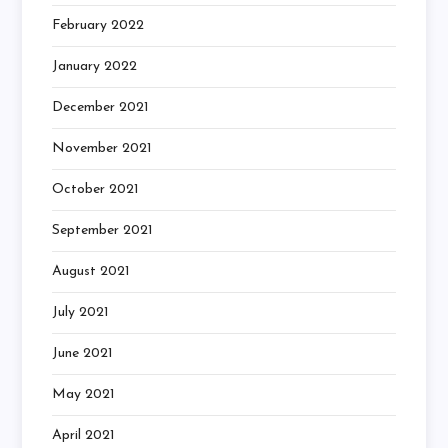
February 2022
January 2022
December 2021
November 2021
October 2021
September 2021
August 2021
July 2021
June 2021
May 2021
April 2021