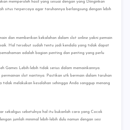
 akan memperoleh hasil yang sesuai dengan yang Diinginkan
ihlah situs terpercaya agar taruhannya berlangsung dengan lebih
main dan memberikan kekalahan dalam slot online yakni pemain
k. Hal tersebut sudah tentu jadi kendala yang tidak dapat
, pemahaman adalah bagian penting dan penting yang perlu
eh Games Lebih-lebih tidak serius dalam memainkannya.
 permainan slot nantinya. Pastikan utk bermain dalam taruhan
inya tidak melakukan kesalahan sehingga Anda sanggup menang
r sekaligus sebetulnya hal itu bukanlah cara yang Cocok
engan jumlah minimal lebih-lebih dulu namun dengan sesi