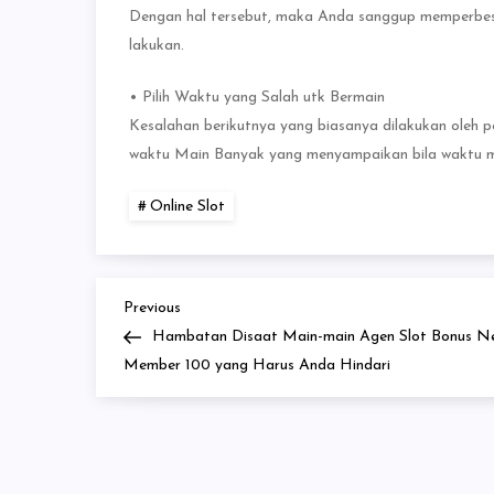
Dengan hal tersebut, maka Anda sanggup memperbesa
lakukan.
• Pilih Waktu yang Salah utk Bermain
Kesalahan berikutnya yang biasanya dilakukan oleh p
waktu Main Banyak yang menyampaikan bila waktu me
Online Slot
Previous
Post
Previous
Post
Hambatan Disaat Main-main Agen Slot Bonus N
navigation
Member 100 yang Harus Anda Hindari