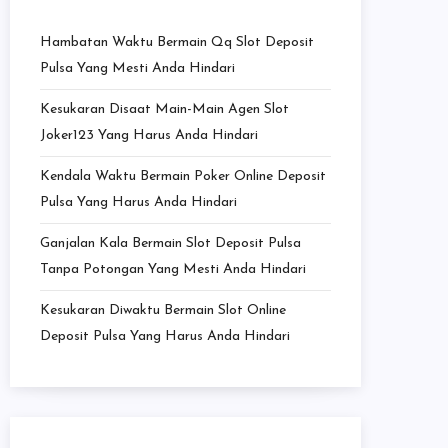
Hambatan Waktu Bermain Qq Slot Deposit
Pulsa Yang Mesti Anda Hindari
Kesukaran Disaat Main-Main Agen Slot
Joker123 Yang Harus Anda Hindari
Kendala Waktu Bermain Poker Online Deposit
Pulsa Yang Harus Anda Hindari
Ganjalan Kala Bermain Slot Deposit Pulsa
Tanpa Potongan Yang Mesti Anda Hindari
Kesukaran Diwaktu Bermain Slot Online
Deposit Pulsa Yang Harus Anda Hindari