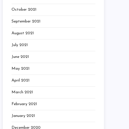
October 2021
September 2021
August 2021
July 2021
June 2021
May 2021
April 2021
March 2021
February 2021
January 2021
December 2020