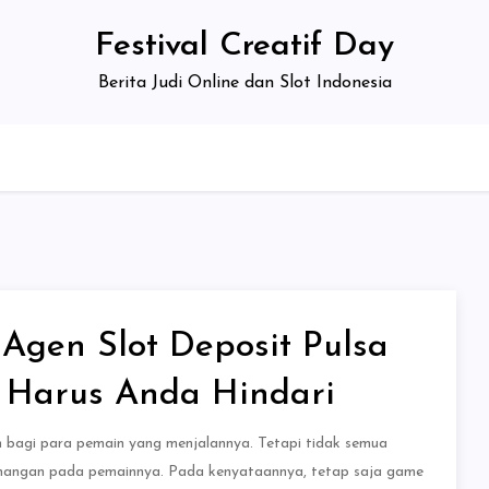
Festival Creatif Day
Berita Judi Online dan Slot Indonesia
gen Slot Deposit Pulsa
 Harus Anda Hindari
ih bagi para pemain yang menjalannya. Tetapi tidak semua
enangan pada pemainnya. Pada kenyataannya, tetap saja game