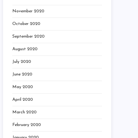
November 2020
October 2020
September 2020
August 2020
July 2020
June 2020
May 2020
April 2020
March 2020
February 2020
January 2020