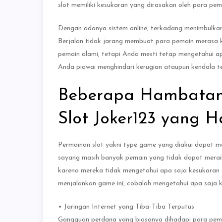
slot memiliki kesukaran yang dirasakan oleh para pem
Dengan adanya sistem online, terkadang menimbulka
Berjalan tidak jarang membuat para pemain merasa k
pemain alami, tetapi Anda mesti tetap mengetahui a
Anda piawai menghindari kerugian ataupun kendala te
Beberapa Hambatan
Slot Joker123 yang 
Permainan slot yakni type game yang diakui dapat
sayang masih banyak pemain yang tidak dapat merai
karena mereka tidak mengetahui apa saja kesukaran 
menjalankan game ini, cobalah mengetahui apa saja k
• Jaringan Internet yang Tiba-Tiba Terputus
Gangguan perdana yang biasanya dihadapi para pemain