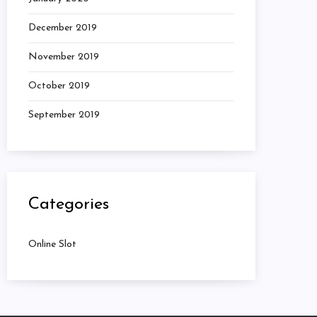
December 2019
November 2019
October 2019
September 2019
Categories
Online Slot