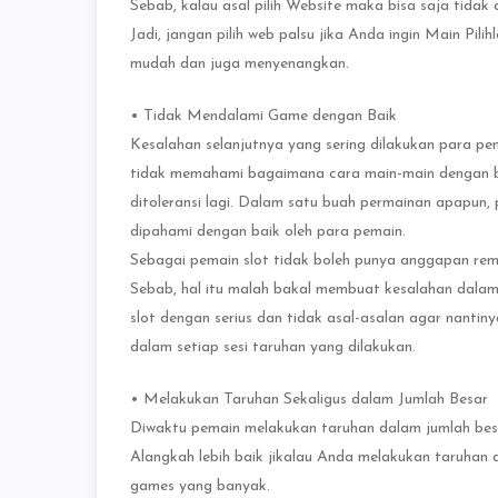
Sebab, kalau asal pilih Website maka bisa saja tidak
Jadi, jangan pilih web palsu jika Anda ingin Main Pil
mudah dan juga menyenangkan.
• Tidak Mendalami Game dengan Baik
Kesalahan selanjutnya yang sering dilakukan para pe
tidak memahami bagaimana cara main-main dengan bai
ditoleransi lagi. Dalam satu buah permainan apapun
dipahami dengan baik oleh para pemain.
Sebagai pemain slot tidak boleh punya anggapan rem
Sebab, hal itu malah bakal membuat kesalahan dalam
slot dengan serius dan tidak asal-asalan agar nant
dalam setiap sesi taruhan yang dilakukan.
• Melakukan Taruhan Sekaligus dalam Jumlah Besar
Diwaktu pemain melakukan taruhan dalam jumlah besa
Alangkah lebih baik jikalau Anda melakukan taruhan d
games yang banyak.