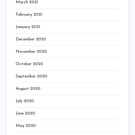
March 2021
February 2021
January 2021
December 2020
November 2020
October 2020
September 2020
August 2020
July 2020
June 2020
May 2020