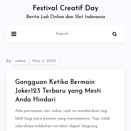
Skip
Festival Creatif Day
to
Berita Judi Online dan Slot Indonesia
content
Search
for:
by:
admin
Gangguan Ketika Bermain
Joker123 Terbaru yang Mesti
Anda Hindari
Ada permainan slot online saat ini memberikan segi
lebih bagi para pemain yang menjalannya. Tapi tidak
seluruhnya kelebihan tersebut dapat langsung