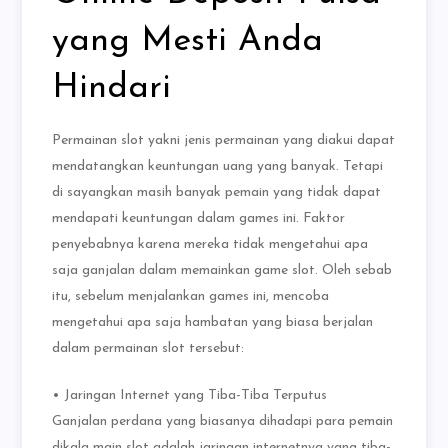
yang Mesti Anda
Hindari
Permainan slot yakni jenis permainan yang diakui dapat
mendatangkan keuntungan uang yang banyak. Tetapi
di sayangkan masih banyak pemain yang tidak dapat
mendapati keuntungan dalam games ini. Faktor
penyebabnya karena mereka tidak mengetahui apa
saja ganjalan dalam memainkan game slot. Oleh sebab
itu, sebelum menjalankan games ini, mencoba
mengetahui apa saja hambatan yang biasa berjalan
dalam permainan slot tersebut:
• Jaringan Internet yang Tiba-Tiba Terputus
Ganjalan perdana yang biasanya dihadapi para pemain
dikala main slot adalah jaringan internetnya yang tiba-