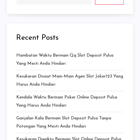
Recent Posts
Hambatan Waktu Bermain Qq Slot Deposit Pulsa
Yang Mesti Anda Hindari
Kesukaran Disaat Main-Main Agen Slot Joker123 Yang
Harus Anda Hindari
Kendala Waktu Bermain Poker Online Deposit Pulsa
Yang Harus Anda Hindari
Ganjalan Kala Bermain Slot Deposit Pulsa Tanpa
Potongan Yang Mesti Anda Hindari
Kesukaran Diwaktu Bermain Slot Online Deposit Pulsa