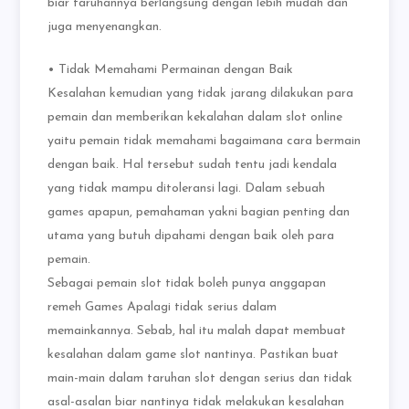
biar taruhannya berlangsung dengan lebih mudah dan
juga menyenangkan.
• Tidak Memahami Permainan dengan Baik
Kesalahan kemudian yang tidak jarang dilakukan para
pemain dan memberikan kekalahan dalam slot online
yaitu pemain tidak memahami bagaimana cara bermain
dengan baik. Hal tersebut sudah tentu jadi kendala
yang tidak mampu ditoleransi lagi. Dalam sebuah
games apapun, pemahaman yakni bagian penting dan
utama yang butuh dipahami dengan baik oleh para
pemain.
Sebagai pemain slot tidak boleh punya anggapan
remeh Games Apalagi tidak serius dalam
memainkannya. Sebab, hal itu malah dapat membuat
kesalahan dalam game slot nantinya. Pastikan buat
main-main dalam taruhan slot dengan serius dan tidak
asal-asalan biar nantinya tidak melakukan kesalahan