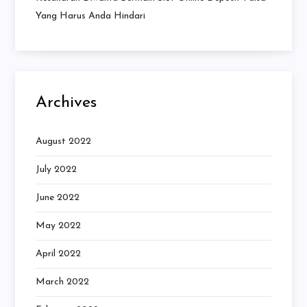
Yang Harus Anda Hindari
Archives
August 2022
July 2022
June 2022
May 2022
April 2022
March 2022