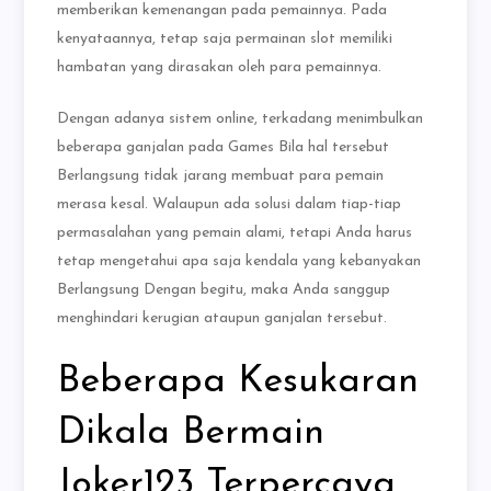
memberikan kemenangan pada pemainnya. Pada
kenyataannya, tetap saja permainan slot memiliki
hambatan yang dirasakan oleh para pemainnya.
Dengan adanya sistem online, terkadang menimbulkan
beberapa ganjalan pada Games Bila hal tersebut
Berlangsung tidak jarang membuat para pemain
merasa kesal. Walaupun ada solusi dalam tiap-tiap
permasalahan yang pemain alami, tetapi Anda harus
tetap mengetahui apa saja kendala yang kebanyakan
Berlangsung Dengan begitu, maka Anda sanggup
menghindari kerugian ataupun ganjalan tersebut.
Beberapa Kesukaran
Dikala Bermain
Joker123 Terpercaya