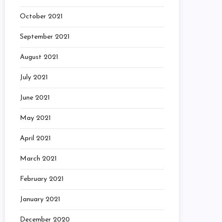
October 2021
September 2021
August 2021
July 2021
June 2021
May 2021
April 2021
March 2021
February 2021
January 2021
December 2020