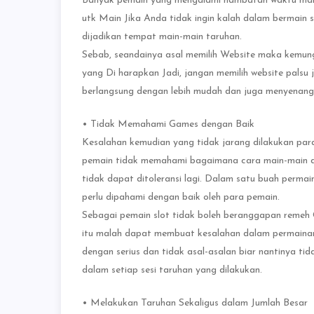
Banyak pemain yang mengalami hambatan waktu main 
utk Main Jika Anda tidak ingin kalah dalam bermain 
dijadikan tempat main-main taruhan.
Sebab, seandainya asal memilih Website maka kemung
yang Di harapkan Jadi, jangan memilih website palsu j
berlangsung dengan lebih mudah dan juga menyenang
• Tidak Memahami Games dengan Baik
Kesalahan kemudian yang tidak jarang dilakukan par
pemain tidak memahami bagaimana cara main-main d
tidak dapat ditoleransi lagi. Dalam satu buah perm
perlu dipahami dengan baik oleh para pemain.
Sebagai pemain slot tidak boleh beranggapan remeh 
itu malah dapat membuat kesalahan dalam permainan 
dengan serius dan tidak asal-asalan biar nantinya 
dalam setiap sesi taruhan yang dilakukan.
• Melakukan Taruhan Sekaligus dalam Jumlah Besar