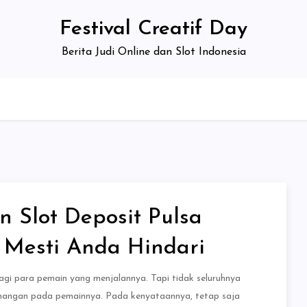
Festival Creatif Day
Berita Judi Online dan Slot Indonesia
 Slot Deposit Pulsa
 Mesti Anda Hindari
bagi para pemain yang menjalannya. Tapi tidak seluruhnya
nangan pada pemainnya. Pada kenyataannya, tetap saja