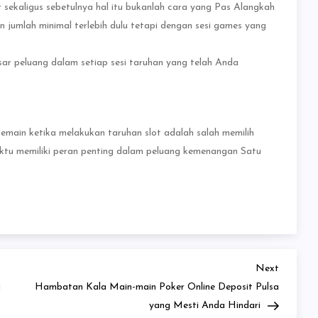
sekaligus sebetulnya hal itu bukanlah cara yang Pas Alangkah
 jumlah minimal terlebih dulu tetapi dengan sesi games yang
r peluang dalam setiap sesi taruhan yang telah Anda
pemain ketika melakukan taruhan slot adalah salah memilih
tu memiliki peran penting dalam peluang kemenangan Satu
Next
Next
Post
g
Hambatan Kala Main-main Poker Online Deposit Pulsa
yang Mesti Anda Hindari