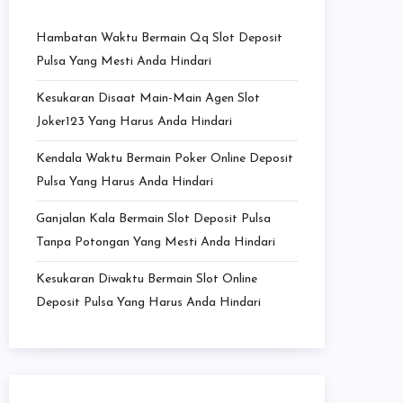
Hambatan Waktu Bermain Qq Slot Deposit
Pulsa Yang Mesti Anda Hindari
Kesukaran Disaat Main-Main Agen Slot
Joker123 Yang Harus Anda Hindari
Kendala Waktu Bermain Poker Online Deposit
Pulsa Yang Harus Anda Hindari
Ganjalan Kala Bermain Slot Deposit Pulsa
Tanpa Potongan Yang Mesti Anda Hindari
Kesukaran Diwaktu Bermain Slot Online
Deposit Pulsa Yang Harus Anda Hindari