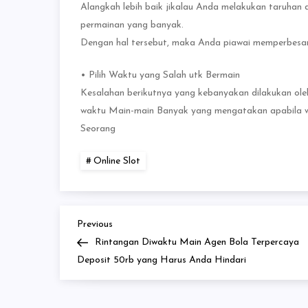
Alangkah lebih baik jikalau Anda melakukan taruhan d
permainan yang banyak.
Dengan hal tersebut, maka Anda piawai memperbesar 
• Pilih Waktu yang Salah utk Bermain
Kesalahan berikutnya yang kebanyakan dilakukan oleh
waktu Main-main Banyak yang mengatakan apabila w
Seorang
Online Slot
Previous
Post
Previous
Post
Rintangan Diwaktu Main Agen Bola Terpercaya
navigation
Deposit 50rb yang Harus Anda Hindari