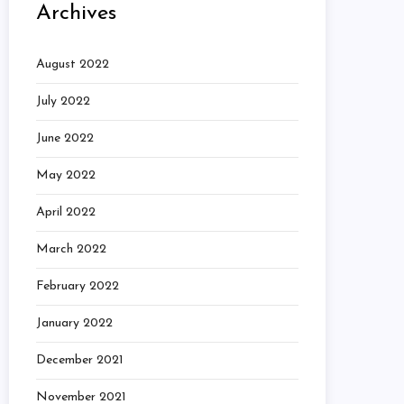
Archives
August 2022
July 2022
June 2022
May 2022
April 2022
March 2022
February 2022
January 2022
December 2021
November 2021