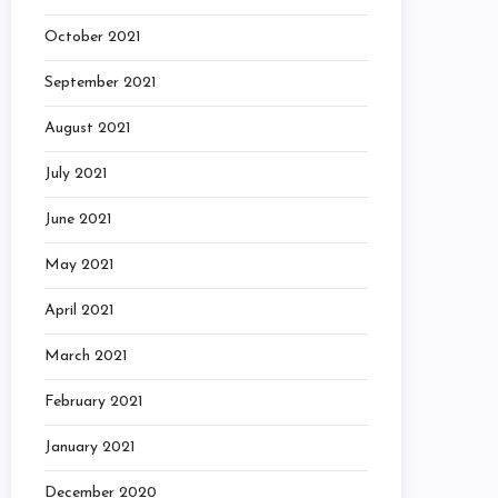
October 2021
September 2021
August 2021
July 2021
June 2021
May 2021
April 2021
March 2021
February 2021
January 2021
December 2020