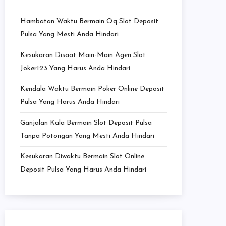
Hambatan Waktu Bermain Qq Slot Deposit
Pulsa Yang Mesti Anda Hindari
Kesukaran Disaat Main-Main Agen Slot
Joker123 Yang Harus Anda Hindari
Kendala Waktu Bermain Poker Online Deposit
Pulsa Yang Harus Anda Hindari
Ganjalan Kala Bermain Slot Deposit Pulsa
Tanpa Potongan Yang Mesti Anda Hindari
Kesukaran Diwaktu Bermain Slot Online
Deposit Pulsa Yang Harus Anda Hindari