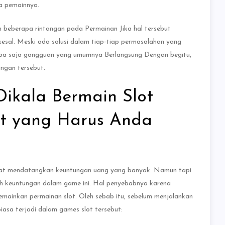
ra pemainnya.
 beberapa rintangan pada Permainan Jika hal tersebut
esal. Meski ada solusi dalam tiap-tiap permasalahan yang
apa saja gangguan yang umumnya Berlangsung Dengan begitu,
ngan tersebut.
ikala Bermain Slot
at yang Harus Anda
apat mendatangkan keuntungan uang yang banyak. Namun tapi
h keuntungan dalam game ini. Hal penyebabnya karena
mainkan permainan slot. Oleh sebab itu, sebelum menjalankan
asa terjadi dalam games slot tersebut: