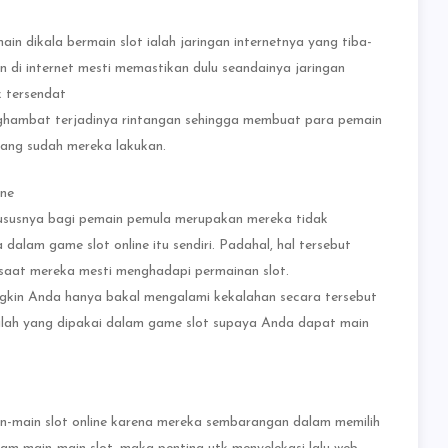
n dikala bermain slot ialah jaringan internetnya yang tiba-
n di internet mesti memastikan dulu seandainya jaringan
k tersendat
nghambat terjadinya rintangan sehingga membuat para pemain
 yang sudah mereka lakukan.
ine
ususnya bagi pemain pemula merupakan mereka tidak
alam game slot online itu sendiri. Padahal, hal tersebut
saat mereka mesti menghadapi permainan slot.
ungkin Anda hanya bakal mengalami kekalahan secara tersebut
stilah yang dipakai dalam game slot supaya Anda dapat main
-main slot online karena mereka sembarangan dalam memilih