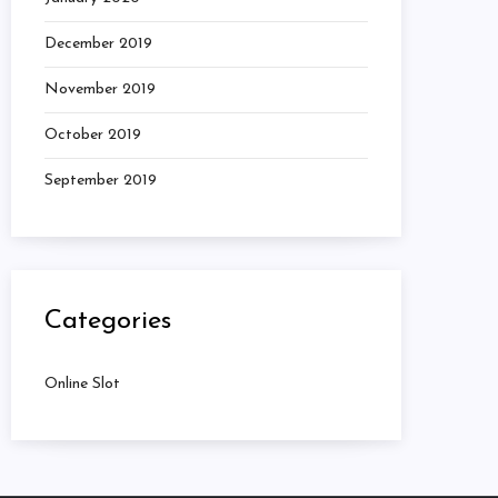
December 2019
November 2019
October 2019
September 2019
Categories
Online Slot