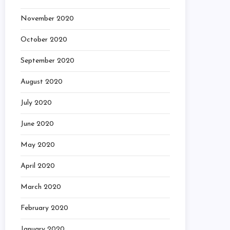
November 2020
October 2020
September 2020
August 2020
July 2020
June 2020
May 2020
April 2020
March 2020
February 2020
January 2020