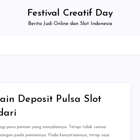
Festival Creatif Day
Berita Judi Online dan Slot Indonesia
in Deposit Pulsa Slot
dari
 bagi para pemain yang menjalannya. Tetapi tidak semua
nangan pada pemainnya. Pada kenyataannya, tetap saja