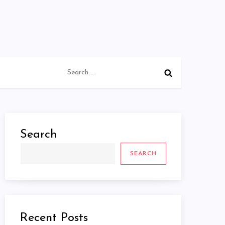
Search
for:
Search
SEARCH
Recent Posts