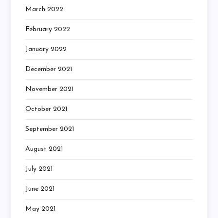
March 2022
February 2022
January 2022
December 2021
November 2021
October 2021
September 2021
August 2021
July 2021
June 2021
May 2021