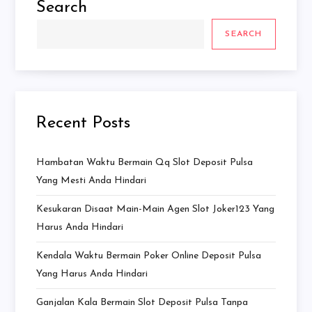
Search
SEARCH
Recent Posts
Hambatan Waktu Bermain Qq Slot Deposit Pulsa
Yang Mesti Anda Hindari
Kesukaran Disaat Main-Main Agen Slot Joker123 Yang
Harus Anda Hindari
Kendala Waktu Bermain Poker Online Deposit Pulsa
Yang Harus Anda Hindari
Ganjalan Kala Bermain Slot Deposit Pulsa Tanpa