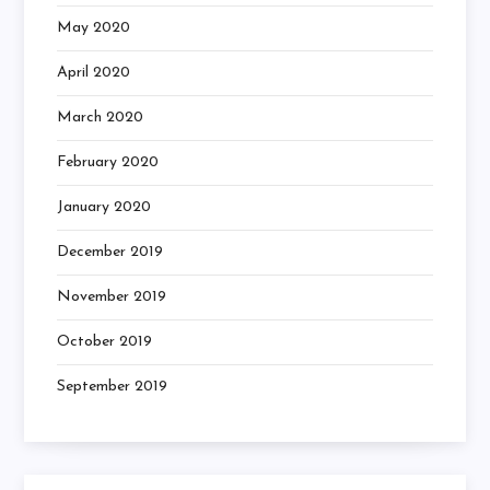
May 2020
April 2020
March 2020
February 2020
January 2020
December 2019
November 2019
October 2019
September 2019