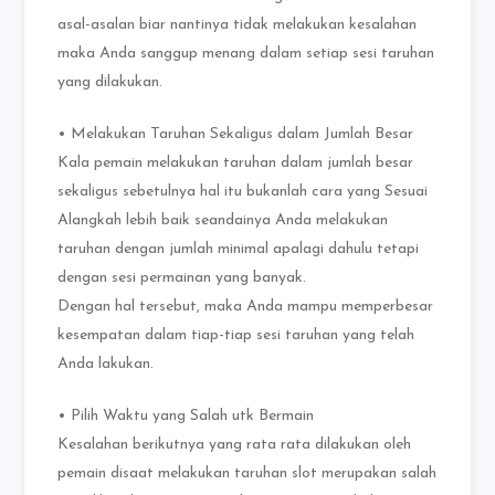
asal-asalan biar nantinya tidak melakukan kesalahan
maka Anda sanggup menang dalam setiap sesi taruhan
yang dilakukan.
• Melakukan Taruhan Sekaligus dalam Jumlah Besar
Kala pemain melakukan taruhan dalam jumlah besar
sekaligus sebetulnya hal itu bukanlah cara yang Sesuai
Alangkah lebih baik seandainya Anda melakukan
taruhan dengan jumlah minimal apalagi dahulu tetapi
dengan sesi permainan yang banyak.
Dengan hal tersebut, maka Anda mampu memperbesar
kesempatan dalam tiap-tiap sesi taruhan yang telah
Anda lakukan.
• Pilih Waktu yang Salah utk Bermain
Kesalahan berikutnya yang rata rata dilakukan oleh
pemain disaat melakukan taruhan slot merupakan salah