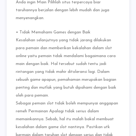
Anda ingin Main Pilihlah situs terpercaya biar
taruhannya berjalan dengan lebih mudah dan juga
menyenangkan.
• Tidak Memahami Games dengan Baik
Kesalahan selanjutnya yang tidak jarang dilakukan
para pemain dan memberikan kekalahan dalam slot
online yaitu pemain tidak mendalami bagaimana cara
main dengan baik. Hal tersebut sudah tentu jadi
rintangan yang tidak mahir ditoleransi lagi. Dalam
sebuah game apapun, pemahaman merupakan bagian
penting dan mutlak yang butuh dipahami dengan baik
oleh para pemain.
Sebagai pemain slot tidak boleh mempunyai anggapan
remeh Permainan Apalagi tidak serius dalam
memainkannya. Sebab, hal itu malah bakal membuat
kesalahan dalam game slot nantinya. Pastikan utk
bermain dalam taruhan slot dengan serius dan tidak