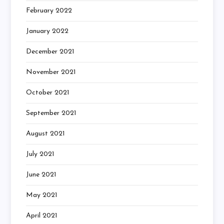
February 2022
January 2022
December 2021
November 2021
October 2021
September 2021
August 2021
July 2021
June 2021
May 2021
April 2021