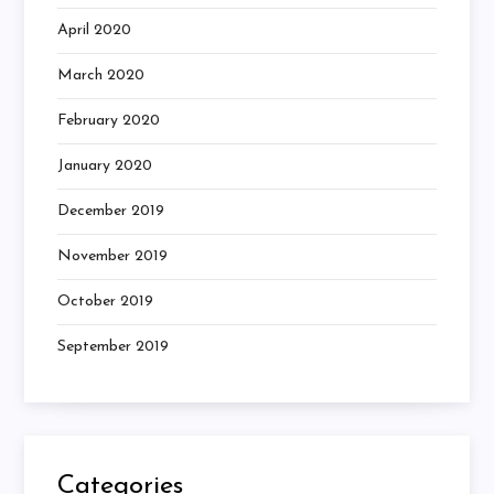
April 2020
March 2020
February 2020
January 2020
December 2019
November 2019
October 2019
September 2019
Categories