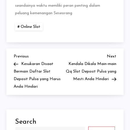
seandainya waktu memiliki peran penting dalam
peluang kemenangan Seseorang
Online Slot
Previous
Next
Post
Previous
Next
Post
Post
Kesukaran Disaat
Kendala Dikala Main-main
navigation
Bermain Daftar Slot
Qq Slot Deposit Pulsa yang
Deposit Pulsa yang Harus
Mesti Anda Hindari
Anda Hindari
Search