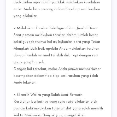
asal-asalan agar nantinya tidak melakukan kesalahan
maka Anda bisa menang dalam tiap-tiap sesi taruhan
yang dilakukan.
• Melakukan Taruhan Sekaligus dalam Jumlah Besar
Saat pemain melakukan taruhan dalam jumlah besar
sekaligus sebetulnya hal itu bukanlah cara yang Tepat
Alangkah lebih baik apabila Anda melakukan taruhan
dengan jumlah minimal terlebih dulu tapi dengan sesi
game yang banyak.
Dengan hal tersebut, maka Anda piawai memperbesar
kesempatan dalam tiap-tiap sesi taruhan yang telah
Anda lakukan.
• Memilih Waktu yang Salah buat Bermain
Kesalahan berikutnya yang rata rata dilakukan oleh
pemain kala melakukan taruhan slot yaitu salah memilih
waktu Main-main Banyak yang mengatakan