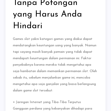
Tanpa Potongan
yang Harus Anda
Hindari
Games slot yakni kategori games yang diakui dapat
mendatangkan keuntungan uang yang banyak. Namun
tapi sayang masih banyak pemain yang tidak dapat
mendapati keuntungan dalam permainan ini. Faktor
penyebabnya karena mereka tidak mengetahui apa
saja hambatan dalam memainkan permainan slot. Oleh
sebab itu, sebelum menjalankan game ini, mencoba
mengetahui apa saja ganjalan yang biasa berlangsung
dalam game slot tersebut:
• Jaringan Internet yang Tiba-Tiba Terputus
Gangguan perdana yang kebanyakan dihadapi para