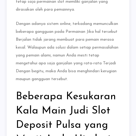
tetap saja permainan slot memiliki ganjalan yang
dirasakan oleh para pemainnya.
Dengan adanya sistem online, terkadang memunculkan
beberapa gangguan pada Permainan Jika hal tersebut
Berjalan tidak jarang membuat para pemain merasa
kesal. Walaupun ada solusi dalam setiap permasalahan
yang pemain alami, namun Anda mesti tetap
mengetahui apa saja ganjalan yang rata-rata Terjadi
Dengan begitu, maka Anda bisa menghindari kerugian
maupun gangguan tersebut.
Beberapa Kesukaran
Kala Main Judi Slot
Deposit Pulsa yang