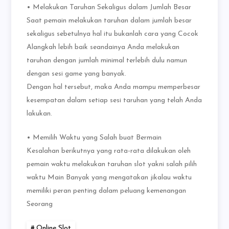
• Melakukan Taruhan Sekaligus dalam Jumlah Besar
Saat pemain melakukan taruhan dalam jumlah besar
sekaligus sebetulnya hal itu bukanlah cara yang Cocok
Alangkah lebih baik seandainya Anda melakukan
taruhan dengan jumlah minimal terlebih dulu namun
dengan sesi game yang banyak.
Dengan hal tersebut, maka Anda mampu memperbesar
kesempatan dalam setiap sesi taruhan yang telah Anda
lakukan.
• Memilih Waktu yang Salah buat Bermain
Kesalahan berikutnya yang rata-rata dilakukan oleh
pemain waktu melakukan taruhan slot yakni salah pilih
waktu Main Banyak yang mengatakan jikalau waktu
memiliki peran penting dalam peluang kemenangan
Seorang
Online Slot