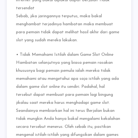
internet yang bakal dipakai dapat berjalan Tidak
tersendat
Sebab, jika jaringannya terputus, maka bakal
menghambat terjadinya hambatan maka membuat
para pemain tidak dapat melihat hasil akhir dari game
slot yang sudah mereka lakukan.
• Tidak Memahami Istilah dalam Game Slot Online
Hambatan selanjutnya yang biasa pemain rasakan
khususnya bagi pemain pemula ialah mereka tidak
memahami atau mengetahui apa saja istilah yang ada
dalam game slot online itu sendiri. Padahal, hal
tersebut dapat membuat para pemain lagi bingung
jikalau saat mereka harus menghadapi game slot.
Seandainya membiarkan hal ini terus Berjalan bukan
tidak mungkin Anda hanya bakal mengalami kekalahan
secara tersebut menerus. Oleh sebab itu, pastikan
mengenal istilah-istilah yang difungsikan dalam games