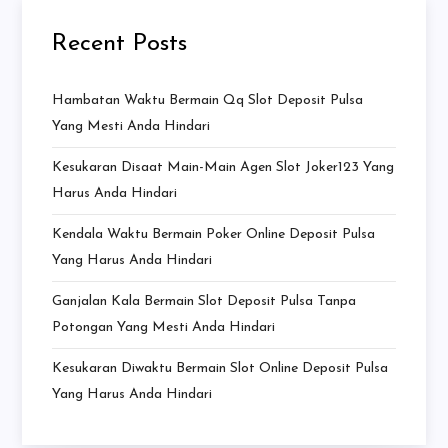
Recent Posts
Hambatan Waktu Bermain Qq Slot Deposit Pulsa
Yang Mesti Anda Hindari
Kesukaran Disaat Main-Main Agen Slot Joker123 Yang
Harus Anda Hindari
Kendala Waktu Bermain Poker Online Deposit Pulsa
Yang Harus Anda Hindari
Ganjalan Kala Bermain Slot Deposit Pulsa Tanpa
Potongan Yang Mesti Anda Hindari
Kesukaran Diwaktu Bermain Slot Online Deposit Pulsa
Yang Harus Anda Hindari