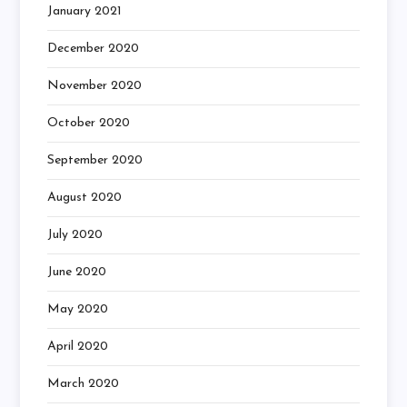
January 2021
December 2020
November 2020
October 2020
September 2020
August 2020
July 2020
June 2020
May 2020
April 2020
March 2020