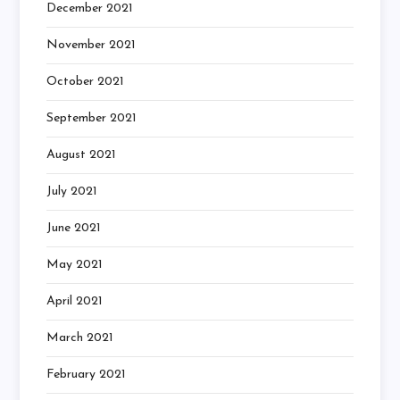
December 2021
November 2021
October 2021
September 2021
August 2021
July 2021
June 2021
May 2021
April 2021
March 2021
February 2021