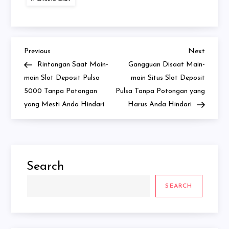
Previous
Next
Post
Previous
Next
Post
Post
Rintangan Saat Main-
Gangguan Disaat Main-
navigation
main Slot Deposit Pulsa
main Situs Slot Deposit
5000 Tanpa Potongan
Pulsa Tanpa Potongan yang
yang Mesti Anda Hindari
Harus Anda Hindari
Search
SEARCH