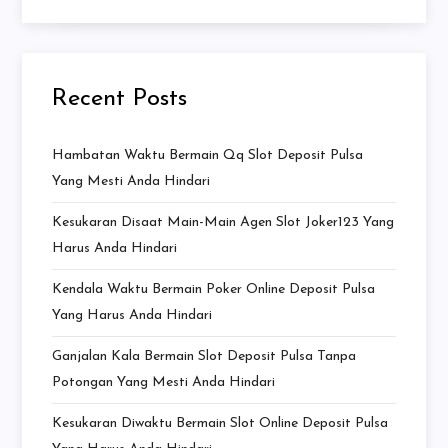
Recent Posts
Hambatan Waktu Bermain Qq Slot Deposit Pulsa
Yang Mesti Anda Hindari
Kesukaran Disaat Main-Main Agen Slot Joker123 Yang
Harus Anda Hindari
Kendala Waktu Bermain Poker Online Deposit Pulsa
Yang Harus Anda Hindari
Ganjalan Kala Bermain Slot Deposit Pulsa Tanpa
Potongan Yang Mesti Anda Hindari
Kesukaran Diwaktu Bermain Slot Online Deposit Pulsa