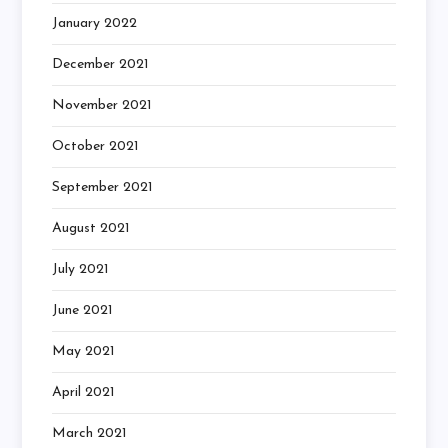
January 2022
December 2021
November 2021
October 2021
September 2021
August 2021
July 2021
June 2021
May 2021
April 2021
March 2021