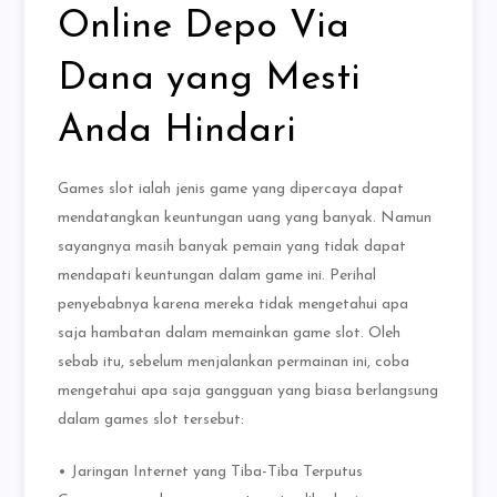
Online Depo Via
Dana yang Mesti
Anda Hindari
Games slot ialah jenis game yang dipercaya dapat
mendatangkan keuntungan uang yang banyak. Namun
sayangnya masih banyak pemain yang tidak dapat
mendapati keuntungan dalam game ini. Perihal
penyebabnya karena mereka tidak mengetahui apa
saja hambatan dalam memainkan game slot. Oleh
sebab itu, sebelum menjalankan permainan ini, coba
mengetahui apa saja gangguan yang biasa berlangsung
dalam games slot tersebut:
• Jaringan Internet yang Tiba-Tiba Terputus