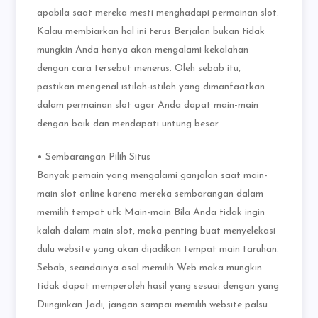
apabila saat mereka mesti menghadapi permainan slot.
Kalau membiarkan hal ini terus Berjalan bukan tidak
mungkin Anda hanya akan mengalami kekalahan
dengan cara tersebut menerus. Oleh sebab itu,
pastikan mengenal istilah-istilah yang dimanfaatkan
dalam permainan slot agar Anda dapat main-main
dengan baik dan mendapati untung besar.
• Sembarangan Pilih Situs
Banyak pemain yang mengalami ganjalan saat main-
main slot online karena mereka sembarangan dalam
memilih tempat utk Main-main Bila Anda tidak ingin
kalah dalam main slot, maka penting buat menyelekasi
dulu website yang akan dijadikan tempat main taruhan.
Sebab, seandainya asal memilih Web maka mungkin
tidak dapat memperoleh hasil yang sesuai dengan yang
Diinginkan Jadi, jangan sampai memilih website palsu