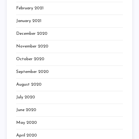
February 2021
January 2021
December 2020
November 2020
October 2020
September 2020
August 2020
July 2020
June 2020
May 2020
April 2020