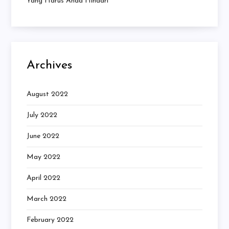
Yang Harus Anda Hindari
Archives
August 2022
July 2022
June 2022
May 2022
April 2022
March 2022
February 2022