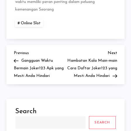
waktu memiliki peran penting dalam peluang
kemenangan Seorang
Online Slot
Previous
Next
Post
Previous
Next
Post
Post
Gangguan Waktu
Hambatan Kala Main-main
navigation
Bermain Joker123 Apk yang
Cara Daftar Joker123 yang
Mesti Anda Hindari
Mesti Anda Hindari
Search
SEARCH