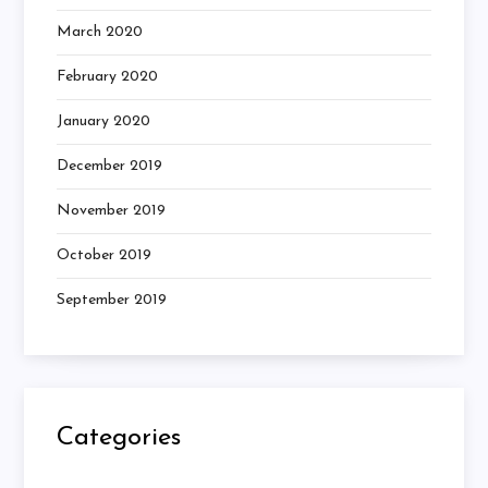
March 2020
February 2020
January 2020
December 2019
November 2019
October 2019
September 2019
Categories