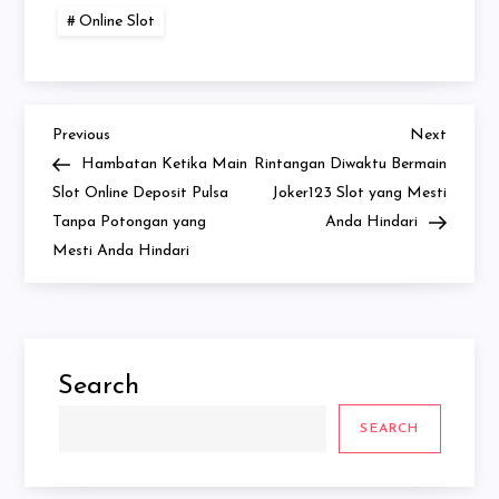
Online Slot
Previous
Next
Post
Previous
Next
Post
Post
Hambatan Ketika Main
Rintangan Diwaktu Bermain
navigation
Slot Online Deposit Pulsa
Joker123 Slot yang Mesti
Tanpa Potongan yang
Anda Hindari
Mesti Anda Hindari
Search
SEARCH