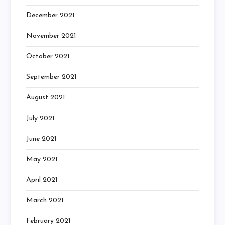
December 2021
November 2021
October 2021
September 2021
August 2021
July 2021
June 2021
May 2021
April 2021
March 2021
February 2021