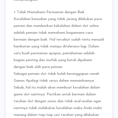
• Tidak Memahami Permainan dengan Baik
Kesalahan kemudian yang tidak jarang dilakukan para
pemain dan memberikan kekalahan dalam slot online
adalah pemain tidak memahami bagaimana cara
bermain dengan baik. Hal tersebut sudah tentu menjadi
hambatan yang tidak mampu ditoleransi lagi. Dalam
satu buah permainan apapun, pemahaman adalah
bagian penting dan mutlak yang butuh dipahami
dengan baik oleh para pemain.
Sebagai pemain slot tidak boleh beranggapan remeh
Games Apalagi tidak serius dalam memainkannya.
Sebab, hal itu malah akan membuat kesalahan dalam
game slot nantinya. Pastikan untuk bermain dalam
taruhan slot dengan serius dan tidak asal-asalan agar
nantinya tidak melakukan kesalahan maka Anda mahir
menang dalam tiap-tiap sesi taruhan yang dilakukan.