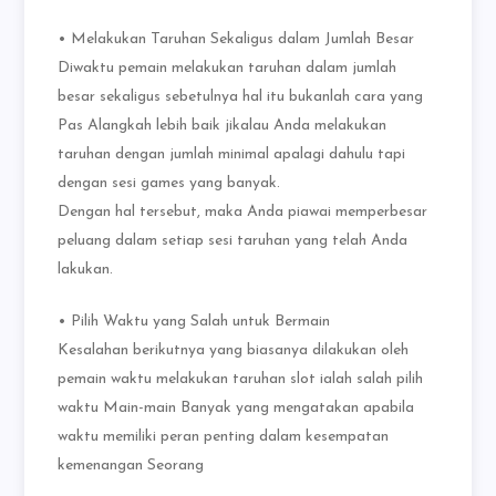
• Melakukan Taruhan Sekaligus dalam Jumlah Besar
Diwaktu pemain melakukan taruhan dalam jumlah
besar sekaligus sebetulnya hal itu bukanlah cara yang
Pas Alangkah lebih baik jikalau Anda melakukan
taruhan dengan jumlah minimal apalagi dahulu tapi
dengan sesi games yang banyak.
Dengan hal tersebut, maka Anda piawai memperbesar
peluang dalam setiap sesi taruhan yang telah Anda
lakukan.
• Pilih Waktu yang Salah untuk Bermain
Kesalahan berikutnya yang biasanya dilakukan oleh
pemain waktu melakukan taruhan slot ialah salah pilih
waktu Main-main Banyak yang mengatakan apabila
waktu memiliki peran penting dalam kesempatan
kemenangan Seorang