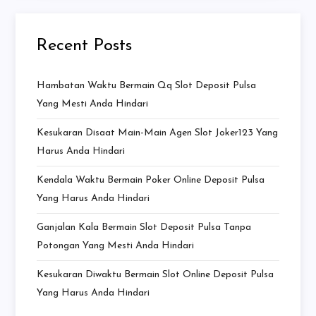
Recent Posts
Hambatan Waktu Bermain Qq Slot Deposit Pulsa
Yang Mesti Anda Hindari
Kesukaran Disaat Main-Main Agen Slot Joker123 Yang
Harus Anda Hindari
Kendala Waktu Bermain Poker Online Deposit Pulsa
Yang Harus Anda Hindari
Ganjalan Kala Bermain Slot Deposit Pulsa Tanpa
Potongan Yang Mesti Anda Hindari
Kesukaran Diwaktu Bermain Slot Online Deposit Pulsa
Yang Harus Anda Hindari