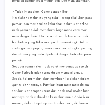
berjalan dengan lebih mudah dan juga menyenangkan.
• Tidak Mendalami Game dengan Baik
Kesalahan setelah itu yang tidak jarang dilakukan para
pemain dan memberikan kekalahan dalam slot online
ialah pemain tidak memahami bagaimana cara main-
main dengan baik. Hal tersebut sudah tentu menjadi
hambatan yang tidak mampu ditoleransi lagi. Dalam
suatu games apapun, pemahaman yaitu bagian penting
dan utama yang perlu dipahami dengan baik oleh para
pemain.
Sebagai pemain slot tidak boleh menganggap remeh
Game Terlebih tidak serius dalam memainkannya.
Sebab, hal itu malah akan membuat kesalahan dalam
games slot nantinya. Pastikan buat main-main dalam
taruhan slot dengan serius dan tidak asal-asalan biar
nantinya tidak melakukan kesalahan maka Anda bisa
menang dalam tiap-tiap sesi taruhan yang dilakukan.