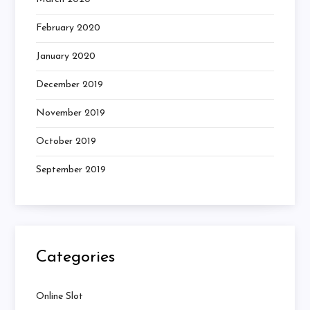
February 2020
January 2020
December 2019
November 2019
October 2019
September 2019
Categories
Online Slot