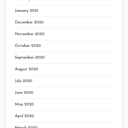
January 2021
December 2020
November 2020
October 2020
September 2020
August 2020
July 2020
June 2020
May 2020
April 2020
March 2020