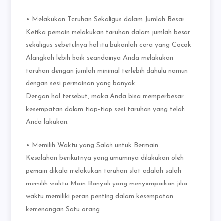
• Melakukan Taruhan Sekaligus dalam Jumlah Besar
Ketika pemain melakukan taruhan dalam jumlah besar
sekaligus sebetulnya hal itu bukanlah cara yang Cocok
Alangkah lebih baik seandainya Anda melakukan
taruhan dengan jumlah minimal terlebih dahulu namun
dengan sesi permainan yang banyak.
Dengan hal tersebut, maka Anda bisa memperbesar
kesempatan dalam tiap-tiap sesi taruhan yang telah
Anda lakukan.
• Memilih Waktu yang Salah untuk Bermain
Kesalahan berikutnya yang umumnya dilakukan oleh
pemain dikala melakukan taruhan slot adalah salah
memilih waktu Main Banyak yang menyampaikan jika
waktu memiliki peran penting dalam kesempatan
kemenangan Satu orang