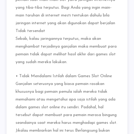
yang tiba-tiba terputus. Bagi Anda yang ingin main-
main taruhan di internet mesti tentukan dahulu bila
jaringan internet yang akan digunakan dapat berjalan
Tidak tersendat
Sebab, kalau jaringannya terputus, maka akan
menghambat terjadinya ganjalan maka membuat para
pemain tidak dapat melihat hasil akhir dari games slot
yang sudah mereka lakukan.
• Tidak Mendalami Istilah dalam Games Slot Online
Ganjalan seterusnya yang biasa pemain rasakan
khususnya bagi pemain pemula ialah mereka tidak
memahami atau mengetahui apa saja istilah yang ada
dalam games slot online itu sendiri. Padahal, hal
tersebut dapat membuat para pemain merasa bingung
seandainya saat mereka harus menghadapi games slot.
Jikalau membiarkan hal ini terus Berlangsung bukan