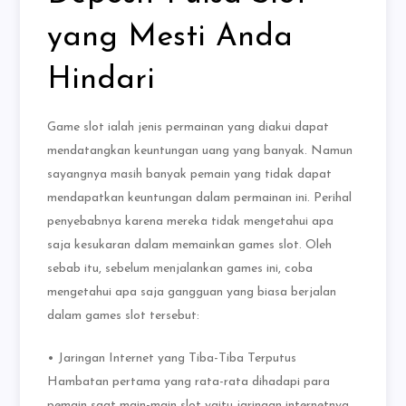
yang Mesti Anda
Hindari
Game slot ialah jenis permainan yang diakui dapat
mendatangkan keuntungan uang yang banyak. Namun
sayangnya masih banyak pemain yang tidak dapat
mendapatkan keuntungan dalam permainan ini. Perihal
penyebabnya karena mereka tidak mengetahui apa
saja kesukaran dalam memainkan games slot. Oleh
sebab itu, sebelum menjalankan games ini, coba
mengetahui apa saja gangguan yang biasa berjalan
dalam games slot tersebut:
• Jaringan Internet yang Tiba-Tiba Terputus
Hambatan pertama yang rata-rata dihadapi para
pemain saat main-main slot yaitu jaringan internetnya