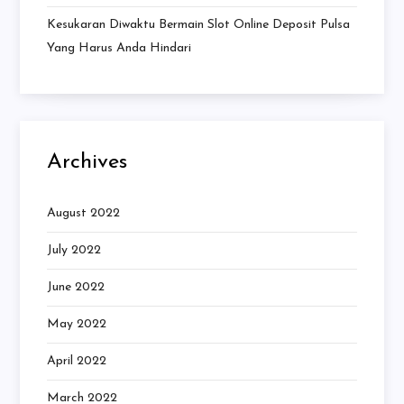
Kesukaran Diwaktu Bermain Slot Online Deposit Pulsa
Yang Harus Anda Hindari
Archives
August 2022
July 2022
June 2022
May 2022
April 2022
March 2022