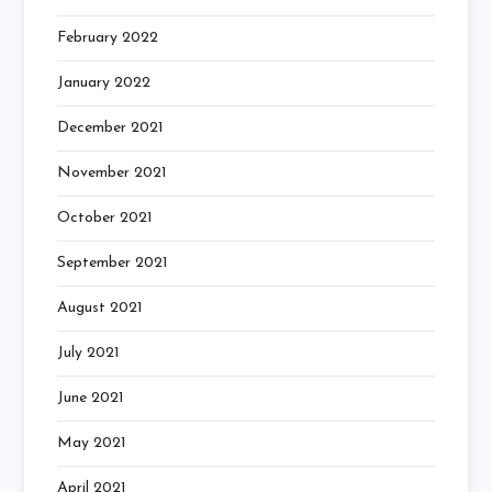
February 2022
January 2022
December 2021
November 2021
October 2021
September 2021
August 2021
July 2021
June 2021
May 2021
April 2021