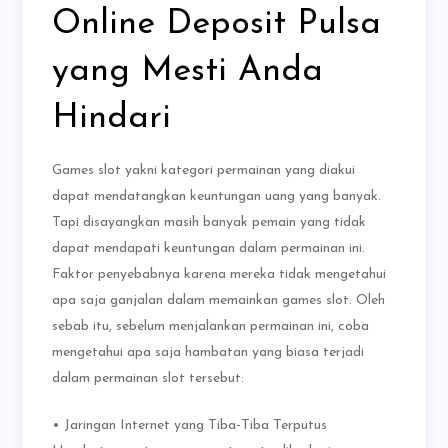
Online Deposit Pulsa
yang Mesti Anda
Hindari
Games slot yakni kategori permainan yang diakui
dapat mendatangkan keuntungan uang yang banyak.
Tapi disayangkan masih banyak pemain yang tidak
dapat mendapati keuntungan dalam permainan ini.
Faktor penyebabnya karena mereka tidak mengetahui
apa saja ganjalan dalam memainkan games slot. Oleh
sebab itu, sebelum menjalankan permainan ini, coba
mengetahui apa saja hambatan yang biasa terjadi
dalam permainan slot tersebut:
• Jaringan Internet yang Tiba-Tiba Terputus