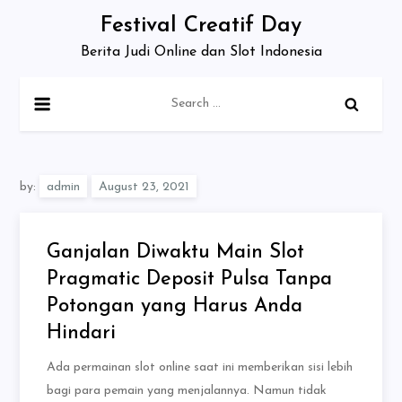
Skip
Festival Creatif Day
to
Berita Judi Online dan Slot Indonesia
content
Search
for:
by:
admin
Ganjalan Diwaktu Main Slot
Pragmatic Deposit Pulsa Tanpa
Potongan yang Harus Anda
Hindari
Ada permainan slot online saat ini memberikan sisi lebih
bagi para pemain yang menjalannya. Namun tidak