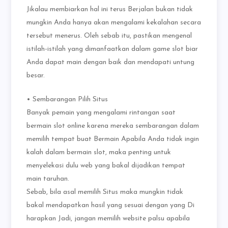
Jikalau membiarkan hal ini terus Berjalan bukan tidak
mungkin Anda hanya akan mengalami kekalahan secara
tersebut menerus. Oleh sebab itu, pastikan mengenal
istilah-istilah yang dimanfaatkan dalam game slot biar
Anda dapat main dengan baik dan mendapati untung
besar.
• Sembarangan Pilih Situs
Banyak pemain yang mengalami rintangan saat
bermain slot online karena mereka sembarangan dalam
memilih tempat buat Bermain Apabila Anda tidak ingin
kalah dalam bermain slot, maka penting untuk
menyelekasi dulu web yang bakal dijadikan tempat
main taruhan.
Sebab, bila asal memilih Situs maka mungkin tidak
bakal mendapatkan hasil yang sesuai dengan yang Di
harapkan Jadi, jangan memilih website palsu apabila