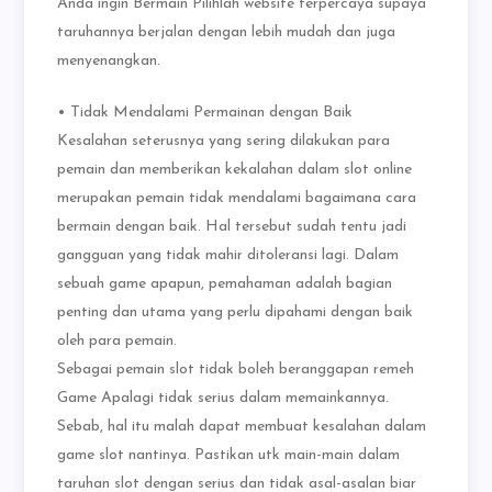
Anda ingin Bermain Pilihlah website terpercaya supaya
taruhannya berjalan dengan lebih mudah dan juga
menyenangkan.
• Tidak Mendalami Permainan dengan Baik
Kesalahan seterusnya yang sering dilakukan para
pemain dan memberikan kekalahan dalam slot online
merupakan pemain tidak mendalami bagaimana cara
bermain dengan baik. Hal tersebut sudah tentu jadi
gangguan yang tidak mahir ditoleransi lagi. Dalam
sebuah game apapun, pemahaman adalah bagian
penting dan utama yang perlu dipahami dengan baik
oleh para pemain.
Sebagai pemain slot tidak boleh beranggapan remeh
Game Apalagi tidak serius dalam memainkannya.
Sebab, hal itu malah dapat membuat kesalahan dalam
game slot nantinya. Pastikan utk main-main dalam
taruhan slot dengan serius dan tidak asal-asalan biar