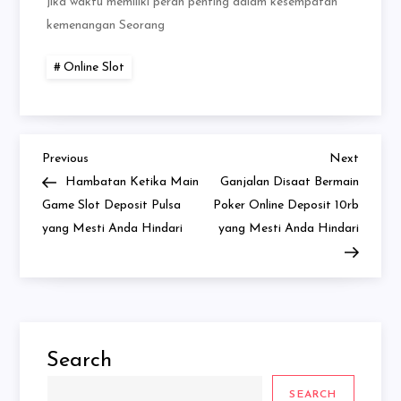
jika waktu memiliki peran penting dalam kesempatan
kemenangan Seorang
Online Slot
Previous
Next
Post
Previous
Next
Post
Post
Hambatan Ketika Main
Ganjalan Disaat Bermain
navigation
Game Slot Deposit Pulsa
Poker Online Deposit 10rb
yang Mesti Anda Hindari
yang Mesti Anda Hindari
Search
SEARCH