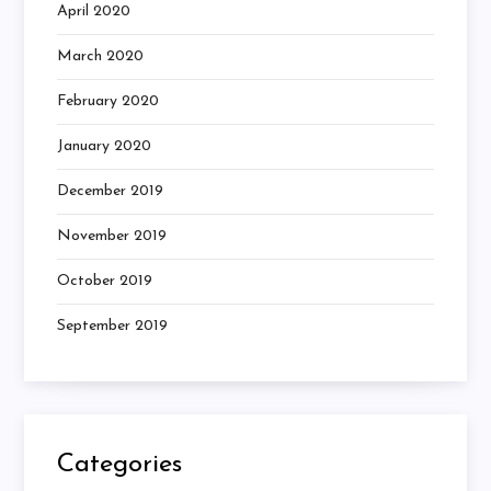
April 2020
March 2020
February 2020
January 2020
December 2019
November 2019
October 2019
September 2019
Categories