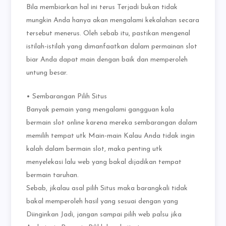
Bila membiarkan hal ini terus Terjadi bukan tidak
mungkin Anda hanya akan mengalami kekalahan secara
tersebut menerus. Oleh sebab itu, pastikan mengenal
istilah-istilah yang dimanfaatkan dalam permainan slot
biar Anda dapat main dengan baik dan memperoleh
untung besar.
• Sembarangan Pilih Situs
Banyak pemain yang mengalami gangguan kala
bermain slot online karena mereka sembarangan dalam
memilih tempat utk Main-main Kalau Anda tidak ingin
kalah dalam bermain slot, maka penting utk
menyelekasi lalu web yang bakal dijadikan tempat
bermain taruhan.
Sebab, jikalau asal pilih Situs maka barangkali tidak
bakal memperoleh hasil yang sesuai dengan yang
Diinginkan Jadi, jangan sampai pilih web palsu jika