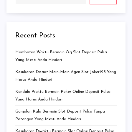
Recent Posts
Hambatan Waktu Bermain Qq Slot Deposit Pulsa
Yang Mesti Anda Hindari
Kesukaran Disaat Main-Main Agen Slot Joker123 Yang
Harus Anda Hindari
Kendala Waktu Bermain Poker Online Deposit Pulsa
Yang Harus Anda Hindari
Ganjalan Kala Bermain Slot Deposit Pulsa Tanpa
Potongan Yang Mesti Anda Hindari
Kesukaran Diwaktu Bermain Slot Online Deposit Pulsa