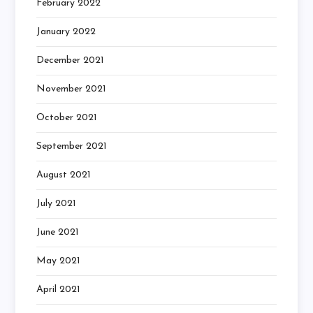
February 2022
January 2022
December 2021
November 2021
October 2021
September 2021
August 2021
July 2021
June 2021
May 2021
April 2021