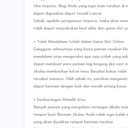
tiba terputus. Bagi Anda yang ingin main taruhan di i
dapat digunakan dapat terjadi Lancar
Sebab, apabila jaringannya terputus, maka akan me
tidak dapat menyaksikan hasil akhir dari game slot 
• Tidak Mendalami Istilah dalam Game Slot Online
Gangguan selanjutnya yang biasa pemain rasakan kh
mendalami atau mengetahui apa saja istilah yang ada 
dapat membuat para pemain lagi bingung jika saat 
Jikalau membiarkan hal ini terus Berjalan bukan ti
tersebut menerus. Oleh sebab itu, pastikan mengenal 
dapat bermain dengan baik dan meraih untung besar.
• Sembarangan Memilih Situs
Banyak pemain yang mengalami rintangan dikala main
tempat buat Bermain Jikalau Anda tidak ingin kalah d
yang akan dijadikan tempat bermain taruhan.