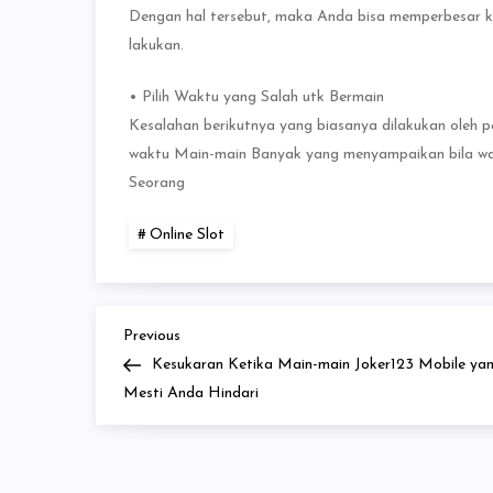
Dengan hal tersebut, maka Anda bisa memperbesar k
lakukan.
• Pilih Waktu yang Salah utk Bermain
Kesalahan berikutnya yang biasanya dilakukan oleh p
waktu Main-main Banyak yang menyampaikan bila wa
Seorang
Online Slot
Previous
Post
Previous
Post
Kesukaran Ketika Main-main Joker123 Mobile ya
navigation
Mesti Anda Hindari