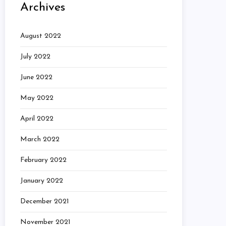
Archives
August 2022
July 2022
June 2022
May 2022
April 2022
March 2022
February 2022
January 2022
December 2021
November 2021