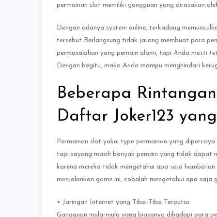
permainan slot memiliki gangguan yang dirasakan ole
Dengan adanya system online, terkadang memunculk
tersebut Berlangsung tidak jarang membuat para pema
permasalahan yang pemain alami, tapi Anda mesti te
Dengan begitu, maka Anda mampu menghindari kerugi
Beberapa Rintangan
Daftar Joker123 yan
Permainan slot yakni type permainan yang diperca
tapi sayang masih banyak pemain yang tidak dapat 
karena mereka tidak mengetahui apa saja hambatan 
menjalankan game ini, cobalah mengetahui apa saja g
• Jaringan Internet yang Tiba-Tiba Terputus
Gangguan mula-mula yang biasanya dihadapi para pema