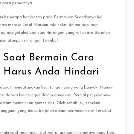
h para pemainnya.
an beberapa hambatan pada Permainan Seandainya hal
in merasa kesal. Biarpun ada solusi dalam tiap-tiap
tap mengetahui apa saja rintangan yang rata-rata Berjalan
an ataupun rintangan tersebut.
 Saat Bermain Cara
g Harus Anda Hindari
ya dapat mendatangkan keuntungan uang yang banyak. Namun
mendapati keuntungan dalam games ini. Perihal penyebabnya
dalam memainkan games slot. Oleh sebab itu, sebelum
angguan yang biasa berjalan dalam permainan slot tersebut:
in saat main-main slot yaitu jaringan internetnya yang tiba-