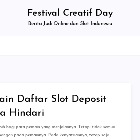
Festival Creatif Day
Berita Judi Online dan Slot Indonesia
in Daftar Slot Deposit
a Hindari
ebih bagi para pemain yang menjalannya. Tetapi tidak semua
nangan pada pemainnya. Pada kenyataannya, tetap saja