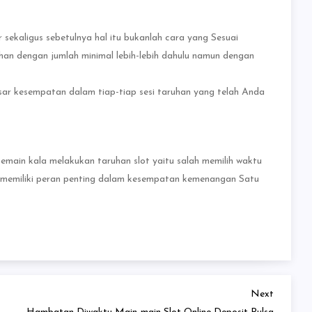
ekaligus sebetulnya hal itu bukanlah cara yang Sesuai
han dengan jumlah minimal lebih-lebih dahulu namun dengan
r kesempatan dalam tiap-tiap sesi taruhan yang telah Anda
pemain kala melakukan taruhan slot yaitu salah memilih waktu
emiliki peran penting dalam kesempatan kemenangan Satu
Next
Next
Post