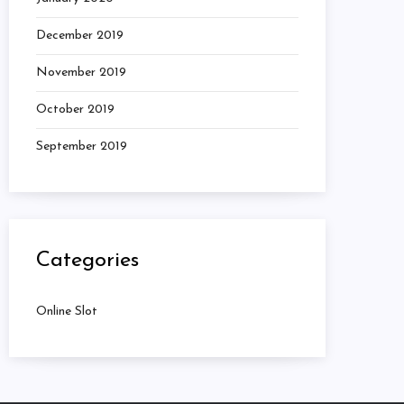
December 2019
November 2019
October 2019
September 2019
Categories
Online Slot