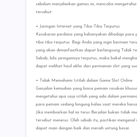
sebelum menjalankan games ini, mencoba mengetahui
tersebut:
• Jaringan Internet yang Tiba-Tiba Terputus
Kesukaran perdana yang kebanyakan dihadapi para pe
tiba-tiba terputus. Bagi Anda yang ingin bermain taru
yang akan dimanfaatkan dapat berlangsung Tidak te
Sebab, bila jaringannya terputus, maka bakal meng
dapat melihat hasil akhir dari permainan slot yang s
• Tidak Memahami Istilah dalam Game Slot Online
Ganjalan kemudian yang biasa pemain rasakan khusu
mengetahui apa saja istilah yang ada dalam permainan
para pemain sedang bingung kalau saat mereka harus
Jika membiarkan hal ini terus Berjalan bukan tidak
tersebut menerus. Oleh sebab itu, pastikan mengenal 
dapat main dengan baik dan meraih untung besar.