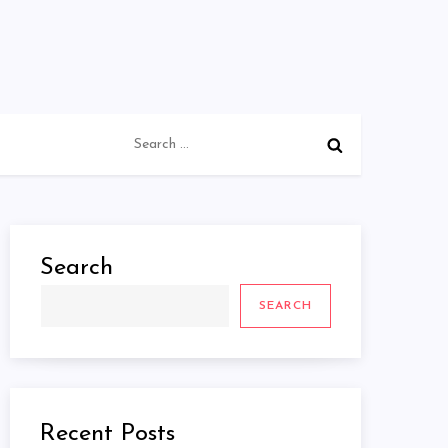
Search
for:
Search
SEARCH
Recent Posts