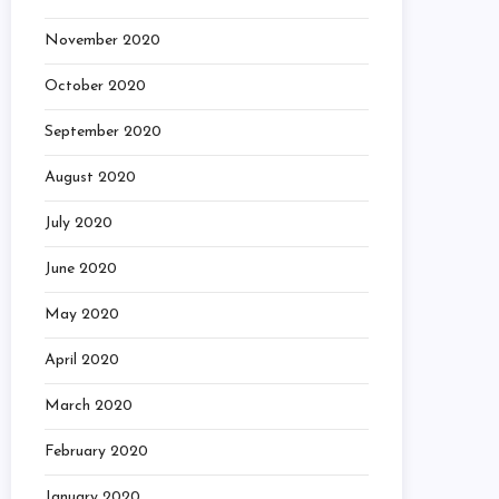
November 2020
October 2020
September 2020
August 2020
July 2020
June 2020
May 2020
April 2020
March 2020
February 2020
January 2020