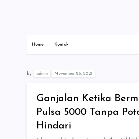
Skip
to
content
Home
Kontak
by:
admin
Ganjalan Ketika Berma
Pulsa 5000 Tanpa Po
Hindari