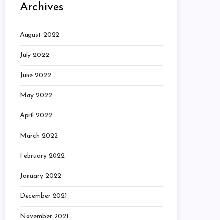
Archives
August 2022
July 2022
June 2022
May 2022
April 2022
March 2022
February 2022
January 2022
December 2021
November 2021