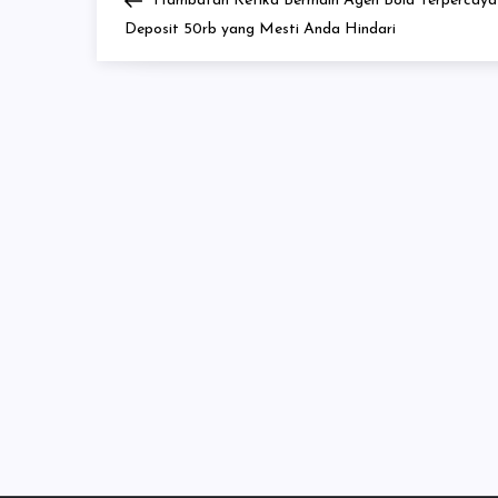
Hambatan Ketika Bermain Agen Bola Terpercaya
navigation
Deposit 50rb yang Mesti Anda Hindari