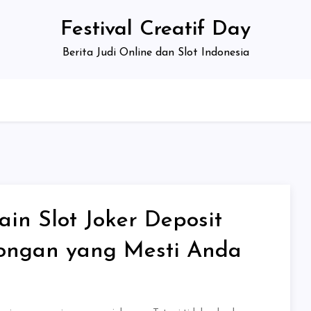
Festival Creatif Day
Berita Judi Online dan Slot Indonesia
in Slot Joker Deposit
tongan yang Mesti Anda