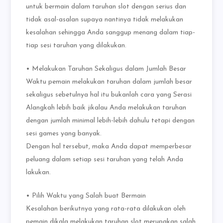
untuk bermain dalam taruhan slot dengan serius dan
tidak asal-asalan supaya nantinya tidak melakukan
kesalahan sehingga Anda sanggup menang dalam tiap-
tiap sesi taruhan yang dilakukan.
• Melakukan Taruhan Sekaligus dalam Jumlah Besar
Waktu pemain melakukan taruhan dalam jumlah besar
sekaligus sebetulnya hal itu bukanlah cara yang Serasi
Alangkah lebih baik jikalau Anda melakukan taruhan
dengan jumlah minimal lebih-lebih dahulu tetapi dengan
sesi games yang banyak.
Dengan hal tersebut, maka Anda dapat memperbesar
peluang dalam setiap sesi taruhan yang telah Anda
lakukan.
• Pilih Waktu yang Salah buat Bermain
Kesalahan berikutnya yang rata-rata dilakukan oleh
pemain dikala melakukan taruhan slot merupakan salah