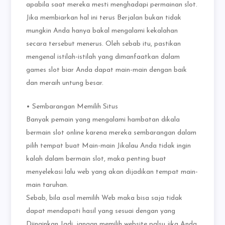
apabila saat mereka mesti menghadapi permainan slot.
Jika membiarkan hal ini terus Berjalan bukan tidak
mungkin Anda hanya bakal mengalami kekalahan
secara tersebut menerus. Oleh sebab itu, pastikan
mengenal istilah-istilah yang dimanfaatkan dalam
games slot biar Anda dapat main-main dengan baik
dan meraih untung besar.
• Sembarangan Memilih Situs
Banyak pemain yang mengalami hambatan dikala
bermain slot online karena mereka sembarangan dalam
pilih tempat buat Main-main Jikalau Anda tidak ingin
kalah dalam bermain slot, maka penting buat
menyelekasi lalu web yang akan dijadikan tempat main-
main taruhan.
Sebab, bila asal memilih Web maka bisa saja tidak
dapat mendapati hasil yang sesuai dengan yang
Diinginkan Jadi, jangan memilih website palsu jika Anda