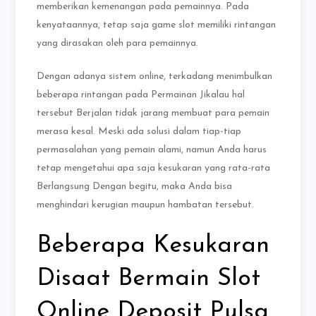
memberikan kemenangan pada pemainnya. Pada
kenyataannya, tetap saja game slot memiliki rintangan
yang dirasakan oleh para pemainnya.
Dengan adanya sistem online, terkadang menimbulkan
beberapa rintangan pada Permainan Jikalau hal
tersebut Berjalan tidak jarang membuat para pemain
merasa kesal. Meski ada solusi dalam tiap-tiap
permasalahan yang pemain alami, namun Anda harus
tetap mengetahui apa saja kesukaran yang rata-rata
Berlangsung Dengan begitu, maka Anda bisa
menghindari kerugian maupun hambatan tersebut.
Beberapa Kesukaran
Disaat Bermain Slot
Online Deposit Pulsa