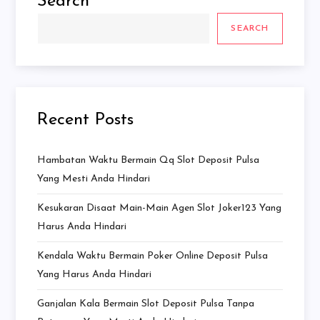
Search
SEARCH
Recent Posts
Hambatan Waktu Bermain Qq Slot Deposit Pulsa
Yang Mesti Anda Hindari
Kesukaran Disaat Main-Main Agen Slot Joker123 Yang
Harus Anda Hindari
Kendala Waktu Bermain Poker Online Deposit Pulsa
Yang Harus Anda Hindari
Ganjalan Kala Bermain Slot Deposit Pulsa Tanpa