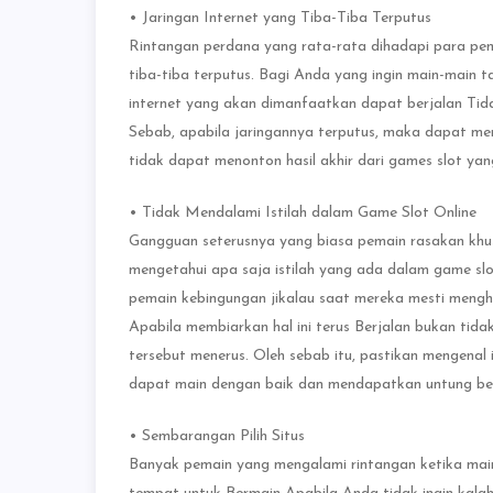
• Jaringan Internet yang Tiba-Tiba Terputus
Rintangan perdana yang rata-rata dihadapi para pema
tiba-tiba terputus. Bagi Anda yang ingin main-main t
internet yang akan dimanfaatkan dapat berjalan Tid
Sebab, apabila jaringannya terputus, maka dapat 
tidak dapat menonton hasil akhir dari games slot ya
• Tidak Mendalami Istilah dalam Game Slot Online
Gangguan seterusnya yang biasa pemain rasakan khu
mengetahui apa saja istilah yang ada dalam game slot
pemain kebingungan jikalau saat mereka mesti mengh
Apabila membiarkan hal ini terus Berjalan bukan ti
tersebut menerus. Oleh sebab itu, pastikan mengenal
dapat main dengan baik dan mendapatkan untung be
• Sembarangan Pilih Situs
Banyak pemain yang mengalami rintangan ketika main