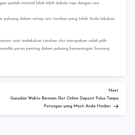
an jumlah minimal lebih-lebih dahulu tapi dengan sesi
peluang dalam setiap sesi taruhan yang telah Anda lakukan.
emain saat melakukan taruhan slot merupakan salah pilih
emiliki peran penting dalam peluang kemenangan Seorang
Next
Next
Post
Ganjalan Waktu Bermain Slot Online Deposit Pulsa Tanpa
Potongan yang Mesti Anda Hindari