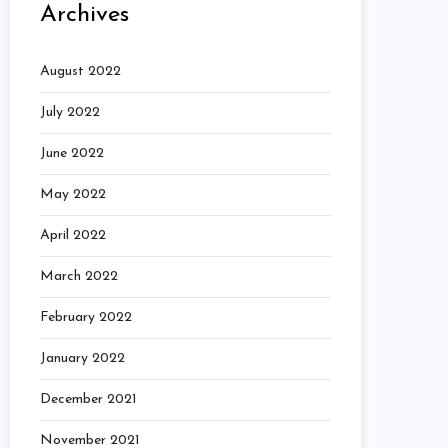
Archives
August 2022
July 2022
June 2022
May 2022
April 2022
March 2022
February 2022
January 2022
December 2021
November 2021