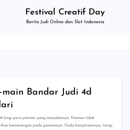
Festival Creatif Day
Berita Judi Online dan Slot Indonesia
-main Bandar Judi 4d
ari
lebih bagi para pemain yang menjalannya. Namun tidak
erikan kemenangan pada pemainnya. Pada kenyataannya, tetap