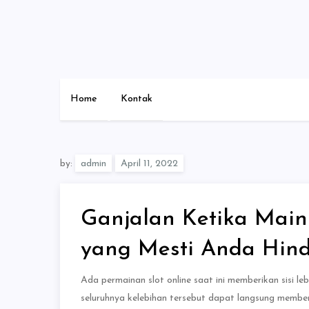
Skip
to
content
Home
Kontak
by:
admin
Ganjalan Ketika Main
yang Mesti Anda Hind
Ada permainan slot online saat ini memberikan sisi 
seluruhnya kelebihan tersebut dapat langsung memb