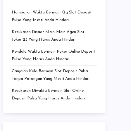
Hambatan Waktu Bermain Qq Slot Deposit
Pulsa Yang Mesti Anda Hindari
Kesukaran Disaat Main-Main Agen Slot
Joker123 Yang Harus Anda Hindari
Kendala Waktu Bermain Poker Online Deposit
Pulsa Yang Harus Anda Hindari
Ganjalan Kala Bermain Slot Deposit Pulsa
Tanpa Potongan Yang Mesti Anda Hindari
Kesukaran Diwaktu Bermain Slot Online
Deposit Pulsa Yang Harus Anda Hindari