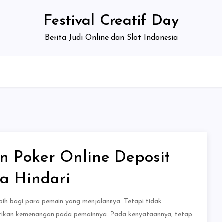
Festival Creatif Day
Berita Judi Online dan Slot Indonesia
n Poker Online Deposit
a Hindari
ebih bagi para pemain yang menjalannya. Tetapi tidak
erikan kemenangan pada pemainnya. Pada kenyataannya, tetap