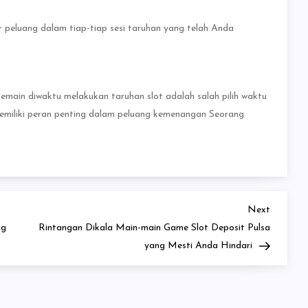
peluang dalam tiap-tiap sesi taruhan yang telah Anda
main diwaktu melakukan taruhan slot adalah salah pilih waktu
miliki peran penting dalam peluang kemenangan Seorang
Next
Next
Post
ng
Rintangan Dikala Main-main Game Slot Deposit Pulsa
yang Mesti Anda Hindari