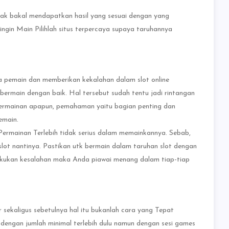
idak bakal mendapatkan hasil yang sesuai dengan yang
 ingin Main Pilihlah situs terpercaya supaya taruhannya
.
a pemain dan memberikan kekalahan dalam slot online
rmain dengan baik. Hal tersebut sudah tentu jadi rintangan
 permainan apapun, pemahaman yaitu bagian penting dan
emain.
ermainan Terlebih tidak serius dalam memainkannya. Sebab,
lot nantinya. Pastikan utk bermain dalam taruhan slot dengan
elakukan kesalahan maka Anda piawai menang dalam tiap-tiap
sekaligus sebetulnya hal itu bukanlah cara yang Tepat
dengan jumlah minimal terlebih dulu namun dengan sesi games