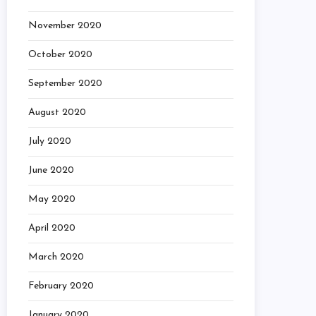
November 2020
October 2020
September 2020
August 2020
July 2020
June 2020
May 2020
April 2020
March 2020
February 2020
January 2020