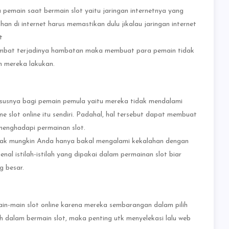
pemain saat bermain slot yaitu jaringan internetnya yang
han di internet harus memastikan dulu jikalau jaringan internet
t
hambat terjadinya hambatan maka membuat para pemain tidak
h mereka lakukan.
susnya bagi pemain pemula yaitu mereka tidak mendalami
 slot online itu sendiri. Padahal, hal tersebut dapat membuat
menghadapi permainan slot.
idak mungkin Anda hanya bakal mengalami kekalahan dengan
nal istilah-istilah yang dipakai dalam permainan slot biar
 besar.
n-main slot online karena mereka sembarangan dalam pilih
h dalam bermain slot, maka penting utk menyelekasi lalu web