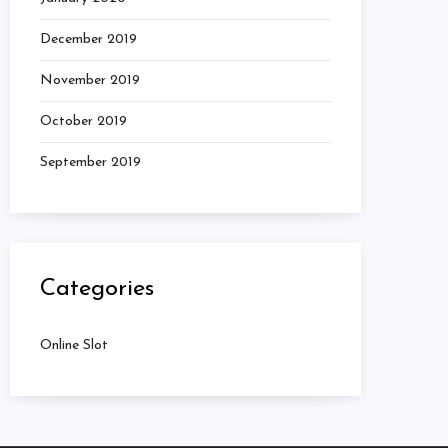
December 2019
November 2019
October 2019
September 2019
Categories
Online Slot