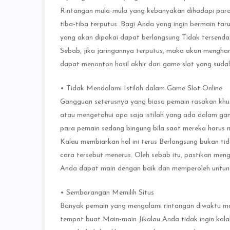
Rintangan mula-mula yang kebanyakan dihadapi para 
tiba-tiba terputus. Bagi Anda yang ingin bermain taru
yang akan dipakai dapat berlangsung Tidak tersenda
Sebab, jika jaringannya terputus, maka akan meng
dapat menonton hasil akhir dari game slot yang suda
• Tidak Mendalami Istilah dalam Game Slot Online
Gangguan seterusnya yang biasa pemain rasakan khu
atau mengetahui apa saja istilah yang ada dalam game
para pemain sedang bingung bila saat mereka harus 
Kalau membiarkan hal ini terus Berlangsung bukan t
cara tersebut menerus. Oleh sebab itu, pastikan menge
Anda dapat main dengan baik dan memperoleh untung
• Sembarangan Memilih Situs
Banyak pemain yang mengalami rintangan diwaktu mai
tempat buat Main-main Jikalau Anda tidak ingin kala