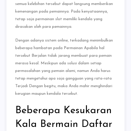
semua kelebihan tersebut dapat langsung memberikan
kemenangan pada pemainnya. Pada kenyataannya,
tetap saja permainan slot memiliki kendala yang
dirasakan oleh para pemainnya.
Dengan adanya sistem online, terkadang menimbulkan
beberapa hambatan pada Permainan Apabila hal
tersebut Berjalan tidak jarang membuat para pemain
merasa kesal. Meskipun ada solusi dalam setiap
permasalahan yang pemain alami, namun Anda harus
tetap mengetahui apa saja gangguan yang rata-rata
Terjadi Dengan begitu, maka Anda mahir menghindari
kerugian maupun kendala tersebut.
Beberapa Kesukaran
Kala Bermain Daftar