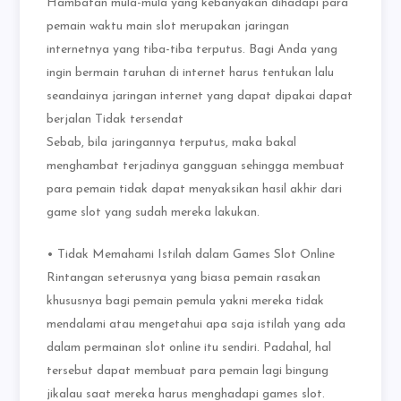
Hambatan mula-mula yang kebanyakan dihadapi para
pemain waktu main slot merupakan jaringan
internetnya yang tiba-tiba terputus. Bagi Anda yang
ingin bermain taruhan di internet harus tentukan lalu
seandainya jaringan internet yang dapat dipakai dapat
berjalan Tidak tersendat
Sebab, bila jaringannya terputus, maka bakal
menghambat terjadinya gangguan sehingga membuat
para pemain tidak dapat menyaksikan hasil akhir dari
game slot yang sudah mereka lakukan.
• Tidak Memahami Istilah dalam Games Slot Online
Rintangan seterusnya yang biasa pemain rasakan
khususnya bagi pemain pemula yakni mereka tidak
mendalami atau mengetahui apa saja istilah yang ada
dalam permainan slot online itu sendiri. Padahal, hal
tersebut dapat membuat para pemain lagi bingung
jikalau saat mereka harus menghadapi games slot.