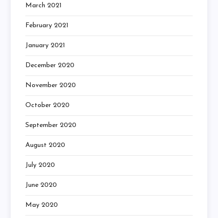
March 2021
February 2021
January 2021
December 2020
November 2020
October 2020
September 2020
August 2020
July 2020
June 2020
May 2020