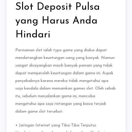
Slot Deposit Pulsa
yang Harus Anda
Hindari
Permainan slot ialah type game yang diakui dapat
mendatangkan keuntungan uang yang banyak. Namun
sangat disayangkan masih banyak pemain yang tidak
dapat memperoleh keuntungan dalam game ini. Aspek
penyebabnya karena mereka tidak mengetahui apa
saja kendala dalam memainkan games slot. Oleh sebab
itu, sebelum menjalankan game ini, mencoba
mengetahui apa saja rintangan yang biasa terjadi
dalam game slot tersebut:
• Jaringan Internet yang Tiba-Tiba Terputus