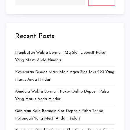
Recent Posts
Hambatan Waktu Bermain Qq Slot Deposit Pulsa
Yang Mesti Anda Hindari
Kesukaran Disaat Main-Main Agen Slot Joker123 Yang
Harus Anda Hindari
Kendala Waktu Bermain Poker Online Deposit Pulsa
Yang Harus Anda Hindari
Ganjalan Kala Bermain Slot Deposit Pulsa Tanpa
Potongan Yang Mesti Anda Hindari