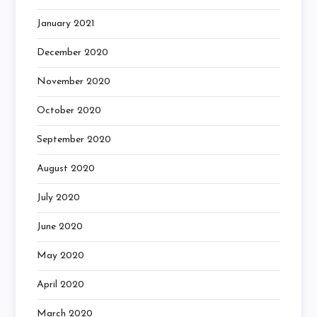
January 2021
December 2020
November 2020
October 2020
September 2020
August 2020
July 2020
June 2020
May 2020
April 2020
March 2020