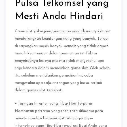
Pulsa Telkomsel yang
Mesti Anda Hindari
Game slot yakni jenis permainan yang dipercaya dapat
mendatangkan keuntungan uang yang banyak. Tetapi
di sayangkan masih banyak pemain yang tidak dapat
meraih keuntungan dalam permainan ini. Faktor
penyebabnya karena mereka tidak mengetahui apa
saja kendala dalam memainkan game slot. Oleh sebab
itu, sebelum menjalankan permainan ini, coba
mengetahui apa saja rintangan yang biasa terjadi
dalam games slot tersebut:
• Jaringan Internet yang Tiba-Tiba Terputus
Hambatan pertama yang rata-rata dihadapi para
pemain diwaktu bermain slot adalah jaringan
internetnya yang tiba-tiba terputus. Bagi Anda yang