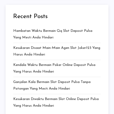
Recent Posts
Hambatan Waktu Bermain Qq Slot Deposit Pulsa
Yang Mesti Anda Hindari
Kesukaran Disaat Main-Main Agen Slot Joker123 Yang
Harus Anda Hindari
Kendala Waktu Bermain Poker Online Deposit Pulsa
Yang Harus Anda Hindari
Ganjalan Kala Bermain Slot Deposit Pulsa Tanpa
Potongan Yang Mesti Anda Hindari
Kesukaran Diwaktu Bermain Slot Online Deposit Pulsa
Yang Harus Anda Hindari