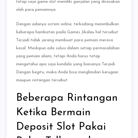
tetap saja game slot memiliki ganjalan yang dirasakan
oleh para pemainnya.
Dengan adanya sistem online, terkadang menimbulkan
beberapa hambatan pada Games Jikalau hal tersebut
Terjadi tidak jarang membuat para pemain merasa
kesal. Meskipun ada solusi dalam setiap permasalahan
yang pemain alami, tetapi Anda harus tetap
mengetahui apa saja kendala yang biasanya Terjadi
Dengan begitu, maka Anda bisa menghindari kerugian
maupun rintangan tersebut.
Beberapa Rintangan
Ketika Bermain
Deposit Slot Pakai