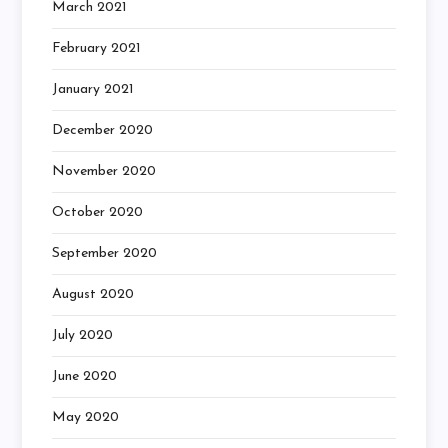
March 2021
February 2021
January 2021
December 2020
November 2020
October 2020
September 2020
August 2020
July 2020
June 2020
May 2020