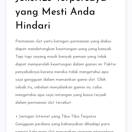
yang Mesti Anda
Hindari
Permainan slot yaitu kategori permainan yang diakui
dapat mendatangkan keuntungan uang yang banyak.
Tapi tapi sayang masih banyak pemain yang tidak
dapat memperoleh keuntungan dalam games ini. Faktor
penyebabnya karena mereka tidak mengetahui apa
saja gangguan dalam memainkan game slot. Oleh
sebab itu, sebelum menjalankan games ini, coba
mengetahui apa saja rintangan yang biasa terjadi
dalam permainan slot tersebut:
• Jaringan Internet yang Tiba-Tiba Terputus
Gangguan perdana yang kebanyakan dihadapi para
pemain kala main slot merupakan jaringan internetnya