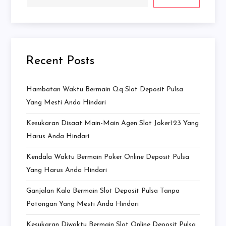
Recent Posts
Hambatan Waktu Bermain Qq Slot Deposit Pulsa
Yang Mesti Anda Hindari
Kesukaran Disaat Main-Main Agen Slot Joker123 Yang
Harus Anda Hindari
Kendala Waktu Bermain Poker Online Deposit Pulsa
Yang Harus Anda Hindari
Ganjalan Kala Bermain Slot Deposit Pulsa Tanpa
Potongan Yang Mesti Anda Hindari
Kesukaran Diwaktu Bermain Slot Online Deposit Pulsa