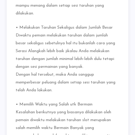
mampu menang dalam setiap sesi taruhan yang
dilakukan.
• Melakukan Taruhan Sekaligus dalam Jumlah Besar
Diwaktu pemain melakukan taruhan dalam jumlah
besar sekaligus sebetulnya hal itu bukanlah cara yang
Serasi Alangkah lebih baik jikalau Anda melakukan
taruhan dengan jumlah minimal lebih-lebih dulu tetapi
dengan sesi permainan yang banyak.
Dengan hal tersebut, maka Anda sanggup
memperbesar peluang dalam setiap sesi taruhan yang
telah Anda lakukan.
• Memilih Waktu yang Salah utk Bermain
Kesalahan berikutnya yang biasanya dilakukan oleh
pemain diwaktu melakukan taruhan slot merupakan
salah memilih waktu Bermain Banyak yang