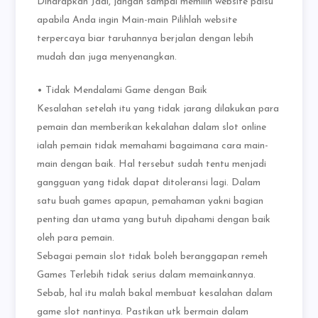
Diharapkan Jadi, jangan sampai memilih website palsu
apabila Anda ingin Main-main Pilihlah website
terpercaya biar taruhannya berjalan dengan lebih
mudah dan juga menyenangkan.
• Tidak Mendalami Game dengan Baik
Kesalahan setelah itu yang tidak jarang dilakukan para
pemain dan memberikan kekalahan dalam slot online
ialah pemain tidak memahami bagaimana cara main-
main dengan baik. Hal tersebut sudah tentu menjadi
gangguan yang tidak dapat ditoleransi lagi. Dalam
satu buah games apapun, pemahaman yakni bagian
penting dan utama yang butuh dipahami dengan baik
oleh para pemain.
Sebagai pemain slot tidak boleh beranggapan remeh
Games Terlebih tidak serius dalam memainkannya.
Sebab, hal itu malah bakal membuat kesalahan dalam
game slot nantinya. Pastikan utk bermain dalam