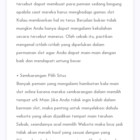
tersebut dapat membuat para pemain sedang bingung
apabila saat mereka harus menghadapi games slot.
Kalau membiarkan hal ini terus Berjalan bukan tidak
mungkin Anda hanya dapat mengalami kekalahan
secara tersebut menerus. Oleh sebab itu, pastikan
mengenal istilah-istilah yang diperlukan dalam
permainan slot agar Anda dapat main-main dengan
baik dan mendapati untung besar.
• Sembarangan Pilih Situs
Banyak pemain yang mengalami hambatan kala main
slot online karena mereka sembarangan dalam memilih
tempat utk Main Jika Anda tidak ingin kalah dalam
bermain slot, maka penting untuk menyelekasi dahulu
website yang akan dijadikan tempat main taruhan.
Sebab, seandainya asal memilih Website maka bisa jadi
tidak akan meraih hasil yang sesuai dengan yang