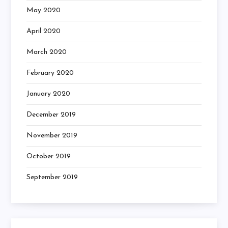
May 2020
April 2020
March 2020
February 2020
January 2020
December 2019
November 2019
October 2019
September 2019