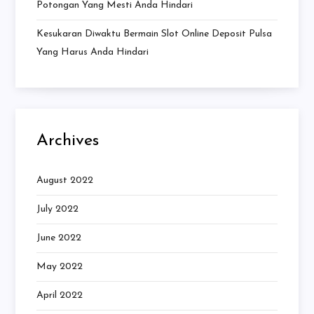
Potongan Yang Mesti Anda Hindari
Kesukaran Diwaktu Bermain Slot Online Deposit Pulsa
Yang Harus Anda Hindari
Archives
August 2022
July 2022
June 2022
May 2022
April 2022