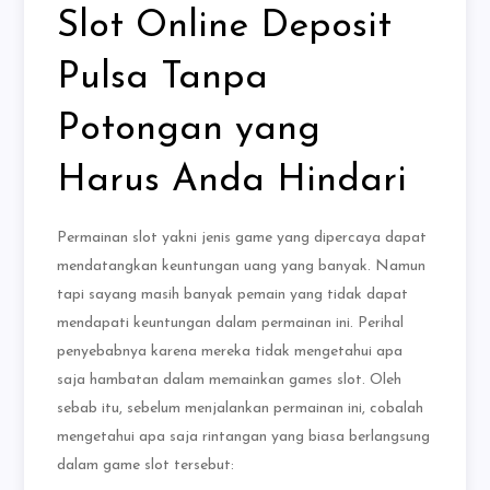
Slot Online Deposit
Pulsa Tanpa
Potongan yang
Harus Anda Hindari
Permainan slot yakni jenis game yang dipercaya dapat
mendatangkan keuntungan uang yang banyak. Namun
tapi sayang masih banyak pemain yang tidak dapat
mendapati keuntungan dalam permainan ini. Perihal
penyebabnya karena mereka tidak mengetahui apa
saja hambatan dalam memainkan games slot. Oleh
sebab itu, sebelum menjalankan permainan ini, cobalah
mengetahui apa saja rintangan yang biasa berlangsung
dalam game slot tersebut: