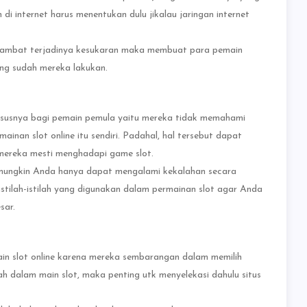
 di internet harus menentukan dulu jikalau jaringan internet
ghambat terjadinya kesukaran maka membuat para pemain
yang sudah mereka lakukan.
ususnya bagi pemain pemula yaitu mereka tidak memahami
inan slot online itu sendiri. Padahal, hal tersebut dapat
mereka mesti menghadapi game slot.
k mungkin Anda hanya dapat mengalami kekalahan secara
istilah-istilah yang digunakan dalam permainan slot agar Anda
sar.
in slot online karena mereka sembarangan dalam memilih
h dalam main slot, maka penting utk menyelekasi dahulu situs