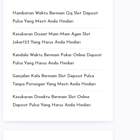
Hambatan Waktu Bermain Qq Slot Deposit
Pulsa Yang Mesti Anda Hindari
Kesukaran Disaat Main-Main Agen Slot
Joker123 Yang Harus Anda Hindari
Kendala Waktu Bermain Poker Online Deposit
Pulsa Yang Harus Anda Hindari
Ganjalan Kala Bermain Slot Deposit Pulsa
Tanpa Potongan Yang Mesti Anda Hindari
Kesukaran Diwaktu Bermain Slot Online
Deposit Pulsa Yang Harus Anda Hindari