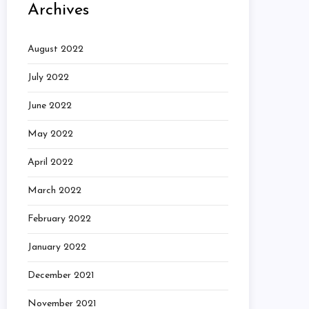
Archives
August 2022
July 2022
June 2022
May 2022
April 2022
March 2022
February 2022
January 2022
December 2021
November 2021