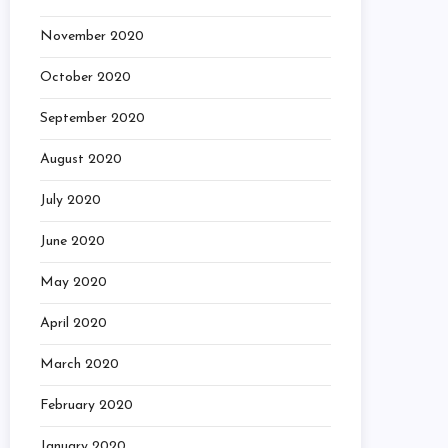
November 2020
October 2020
September 2020
August 2020
July 2020
June 2020
May 2020
April 2020
March 2020
February 2020
January 2020