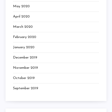
May 2020
April 2020
March 2020
February 2020
January 2020
December 2019
November 2019
October 2019
September 2019