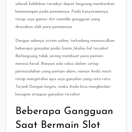
seluruh kelebihan tersebut dapat langsung memberikan
kemenangan pada pemainnya. Pada kenyataannya,
tetap saja games slot memiliki gangguan yang
dirasakan oleh para pemainnya.
Dengan adanya sistem online, terkadang memunculkan
beberapa ganjalan pada Game Jikalau hal tersebut
Berlangsung tidak jarang membuat para pemain
merasa kesal. Biarpun ada solusi dalam setiap
permasalahan yang pemain alami, namun Anda mesti
tetap mengetahui apa saja ganjalan yang rata-rata
Terjadi Dengan begitu, maka Anda bisa menghindari
kerugian ataupun ganjalan tersebut.
Beberapa Gangguan
Saat Bermain Slot