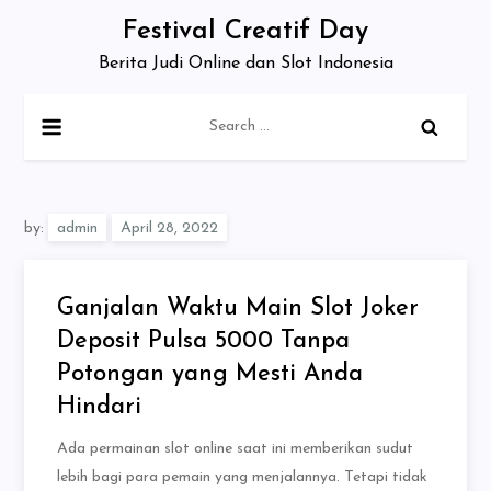
Skip
Festival Creatif Day
to
Berita Judi Online dan Slot Indonesia
content
Search
for:
by:
admin
Ganjalan Waktu Main Slot Joker
Deposit Pulsa 5000 Tanpa
Potongan yang Mesti Anda
Hindari
Ada permainan slot online saat ini memberikan sudut
lebih bagi para pemain yang menjalannya. Tetapi tidak