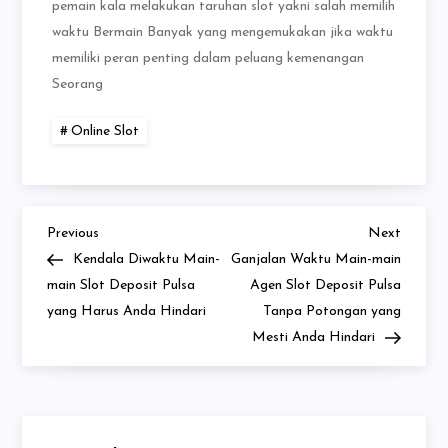
pemain kala melakukan taruhan slot yakni salah memilih
waktu Bermain Banyak yang mengemukakan jika waktu
memiliki peran penting dalam peluang kemenangan
Seorang
Online Slot
Previous
Next
Post
Previous
Next
Post
Post
Kendala Diwaktu Main-
Ganjalan Waktu Main-main
navigation
main Slot Deposit Pulsa
Agen Slot Deposit Pulsa
yang Harus Anda Hindari
Tanpa Potongan yang
Mesti Anda Hindari