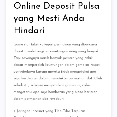
Online Deposit Pulsa
yang Mesti Anda
Hindari
Game slot ialah kategori permainan yang dipercaya
dapat mendatangkan keuntungan uang yang banyak.
Tapi sayangnya masih banyak pemain yang tidak
dapat memperoleh keuntungan dalam game ini. Aspek
penyebabnya karena mereka tidak mengetahui apa
saja kesukaran dalam memainkan permainan slot. Oleh
sebab itu, sebelum menjalankan games ini, coba
mengetahui apa saja hambatan yang biasa berjalan
dalam permainan slot tersebut:
• Jaringan Internet yang Tiba-Tiba Terputus