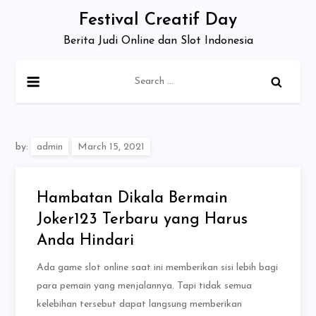
Skip
Festival Creatif Day
to
Berita Judi Online dan Slot Indonesia
content
Search
for:
by:
admin
Hambatan Dikala Bermain
Joker123 Terbaru yang Harus
Anda Hindari
Ada game slot online saat ini memberikan sisi lebih bagi
para pemain yang menjalannya. Tapi tidak semua
kelebihan tersebut dapat langsung memberikan