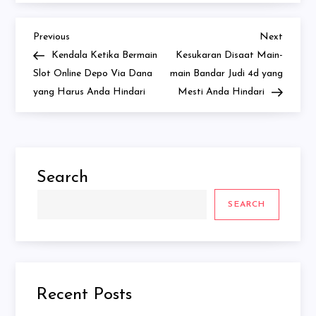
Previous
Next
Post
Previous
Next
Post
Post
Kendala Ketika Bermain
Kesukaran Disaat Main-
navigation
Slot Online Depo Via Dana
main Bandar Judi 4d yang
yang Harus Anda Hindari
Mesti Anda Hindari
Search
SEARCH
Recent Posts