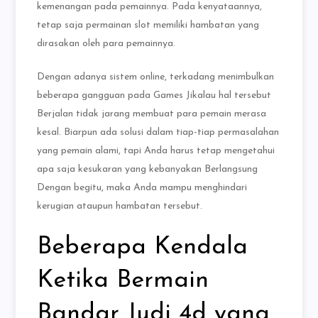
kemenangan pada pemainnya. Pada kenyataannya,
tetap saja permainan slot memiliki hambatan yang
dirasakan oleh para pemainnya.
Dengan adanya sistem online, terkadang menimbulkan
beberapa gangguan pada Games Jikalau hal tersebut
Berjalan tidak jarang membuat para pemain merasa
kesal. Biarpun ada solusi dalam tiap-tiap permasalahan
yang pemain alami, tapi Anda harus tetap mengetahui
apa saja kesukaran yang kebanyakan Berlangsung
Dengan begitu, maka Anda mampu menghindari
kerugian ataupun hambatan tersebut.
Beberapa Kendala
Ketika Bermain
Bandar Judi 4d yang