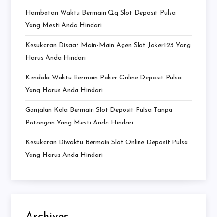
Hambatan Waktu Bermain Qq Slot Deposit Pulsa
Yang Mesti Anda Hindari
Kesukaran Disaat Main-Main Agen Slot Joker123 Yang
Harus Anda Hindari
Kendala Waktu Bermain Poker Online Deposit Pulsa
Yang Harus Anda Hindari
Ganjalan Kala Bermain Slot Deposit Pulsa Tanpa
Potongan Yang Mesti Anda Hindari
Kesukaran Diwaktu Bermain Slot Online Deposit Pulsa
Yang Harus Anda Hindari
Archives