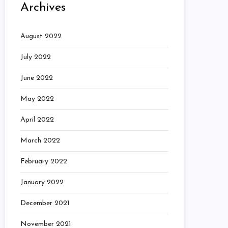
Archives
August 2022
July 2022
June 2022
May 2022
April 2022
March 2022
February 2022
January 2022
December 2021
November 2021