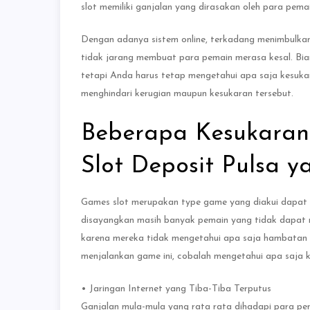
slot memiliki ganjalan yang dirasakan oleh para pema
Dengan adanya sistem online, terkadang menimbulkan
tidak jarang membuat para pemain merasa kesal. Bia
tetapi Anda harus tetap mengetahui apa saja kesuka
menghindari kerugian maupun kesukaran tersebut.
Beberapa Kesukaran 
Slot Deposit Pulsa 
Games slot merupakan type game yang diakui dapat
disayangkan masih banyak pemain yang tidak dapat
karena mereka tidak mengetahui apa saja hambatan 
menjalankan game ini, cobalah mengetahui apa saja k
• Jaringan Internet yang Tiba-Tiba Terputus
Ganjalan mula-mula yang rata rata dihadapi para pem