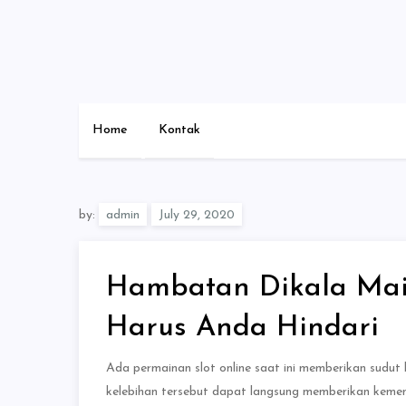
Skip
to
content
Home
Kontak
by:
admin
Hambatan Dikala Main
Harus Anda Hindari
Ada permainan slot online saat ini memberikan sudut
kelebihan tersebut dapat langsung memberikan kem