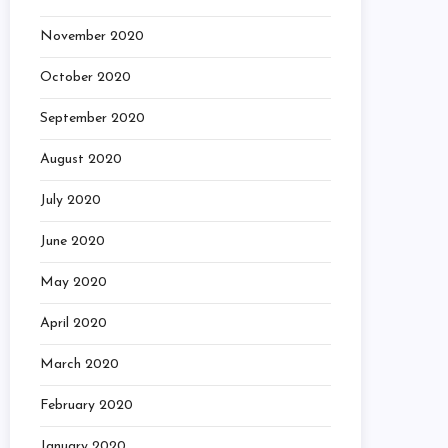
November 2020
October 2020
September 2020
August 2020
July 2020
June 2020
May 2020
April 2020
March 2020
February 2020
January 2020