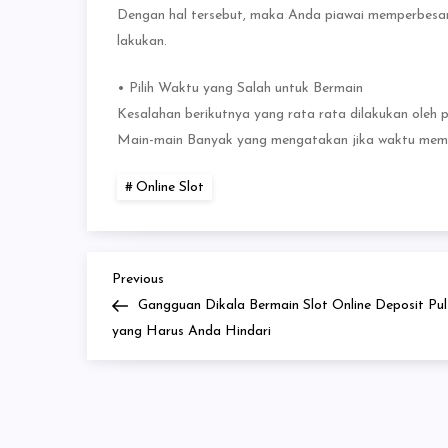
Dengan hal tersebut, maka Anda piawai memperbesar 
lakukan.
• Pilih Waktu yang Salah untuk Bermain
Kesalahan berikutnya yang rata rata dilakukan oleh p
Main-main Banyak yang mengatakan jika waktu memi
Online Slot
Previous
Post
Previous
Post
Gangguan Dikala Bermain Slot Online Deposit Pul
navigation
yang Harus Anda Hindari