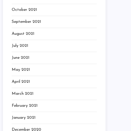
October 2021
September 2021
August 2021
July 2021
June 2021
May 2021
April 2021
March 2021
February 2021
January 2021
December 2020