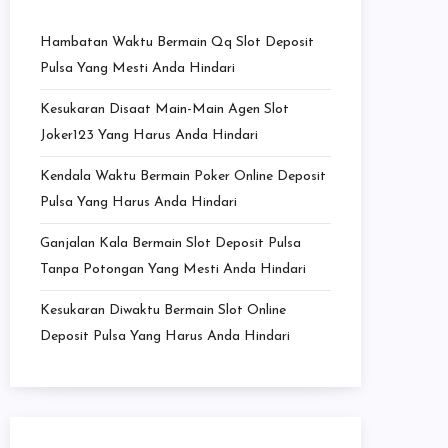
Hambatan Waktu Bermain Qq Slot Deposit
Pulsa Yang Mesti Anda Hindari
Kesukaran Disaat Main-Main Agen Slot
Joker123 Yang Harus Anda Hindari
Kendala Waktu Bermain Poker Online Deposit
Pulsa Yang Harus Anda Hindari
Ganjalan Kala Bermain Slot Deposit Pulsa
Tanpa Potongan Yang Mesti Anda Hindari
Kesukaran Diwaktu Bermain Slot Online
Deposit Pulsa Yang Harus Anda Hindari