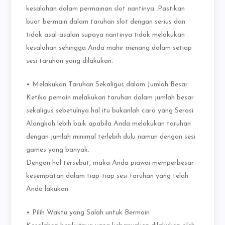
kesalahan dalam permainan slot nantinya. Pastikan
buat bermain dalam taruhan slot dengan serius dan
tidak asal-asalan supaya nantinya tidak melakukan
kesalahan sehingga Anda mahir menang dalam setiap
sesi taruhan yang dilakukan.
• Melakukan Taruhan Sekaligus dalam Jumlah Besar
Ketika pemain melakukan taruhan dalam jumlah besar
sekaligus sebetulnya hal itu bukanlah cara yang Serasi
Alangkah lebih baik apabila Anda melakukan taruhan
dengan jumlah minimal terlebih dulu namun dengan sesi
games yang banyak.
Dengan hal tersebut, maka Anda piawai memperbesar
kesempatan dalam tiap-tiap sesi taruhan yang telah
Anda lakukan.
• Pilih Waktu yang Salah untuk Bermain