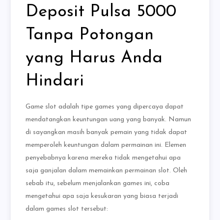
Deposit Pulsa 5000
Tanpa Potongan
yang Harus Anda
Hindari
Game slot adalah tipe games yang dipercaya dapat
mendatangkan keuntungan uang yang banyak. Namun
di sayangkan masih banyak pemain yang tidak dapat
memperoleh keuntungan dalam permainan ini. Elemen
penyebabnya karena mereka tidak mengetahui apa
saja ganjalan dalam memainkan permainan slot. Oleh
sebab itu, sebelum menjalankan games ini, coba
mengetahui apa saja kesukaran yang biasa terjadi
dalam games slot tersebut: