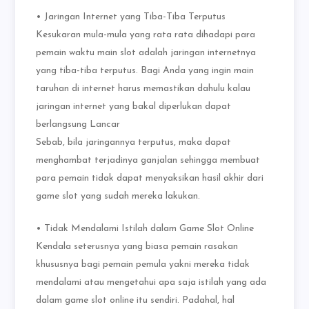
• Jaringan Internet yang Tiba-Tiba Terputus
Kesukaran mula-mula yang rata rata dihadapi para
pemain waktu main slot adalah jaringan internetnya
yang tiba-tiba terputus. Bagi Anda yang ingin main
taruhan di internet harus memastikan dahulu kalau
jaringan internet yang bakal diperlukan dapat
berlangsung Lancar
Sebab, bila jaringannya terputus, maka dapat
menghambat terjadinya ganjalan sehingga membuat
para pemain tidak dapat menyaksikan hasil akhir dari
game slot yang sudah mereka lakukan.
• Tidak Mendalami Istilah dalam Game Slot Online
Kendala seterusnya yang biasa pemain rasakan
khususnya bagi pemain pemula yakni mereka tidak
mendalami atau mengetahui apa saja istilah yang ada
dalam game slot online itu sendiri. Padahal, hal