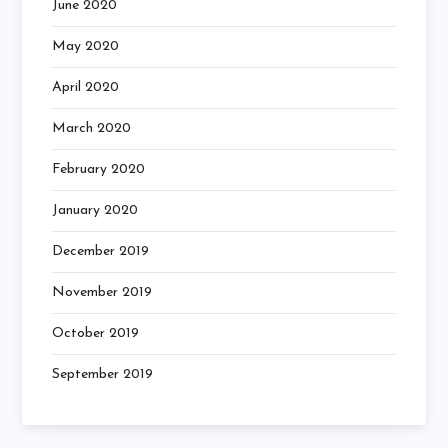
June 2020
May 2020
April 2020
March 2020
February 2020
January 2020
December 2019
November 2019
October 2019
September 2019