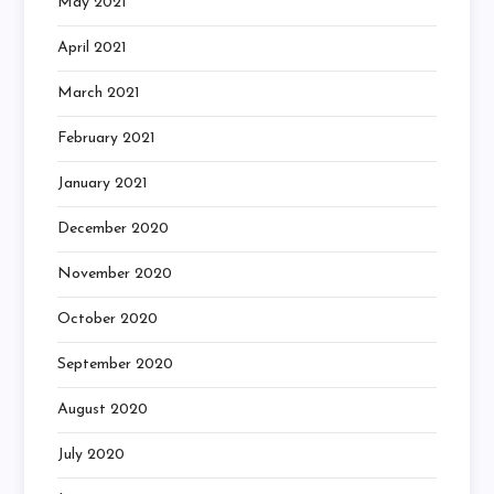
May 2021
April 2021
March 2021
February 2021
January 2021
December 2020
November 2020
October 2020
September 2020
August 2020
July 2020