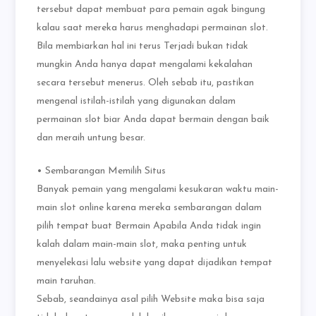
tersebut dapat membuat para pemain agak bingung
kalau saat mereka harus menghadapi permainan slot.
Bila membiarkan hal ini terus Terjadi bukan tidak
mungkin Anda hanya dapat mengalami kekalahan
secara tersebut menerus. Oleh sebab itu, pastikan
mengenal istilah-istilah yang digunakan dalam
permainan slot biar Anda dapat bermain dengan baik
dan meraih untung besar.
• Sembarangan Memilih Situs
Banyak pemain yang mengalami kesukaran waktu main-
main slot online karena mereka sembarangan dalam
pilih tempat buat Bermain Apabila Anda tidak ingin
kalah dalam main-main slot, maka penting untuk
menyelekasi lalu website yang dapat dijadikan tempat
main taruhan.
Sebab, seandainya asal pilih Website maka bisa saja