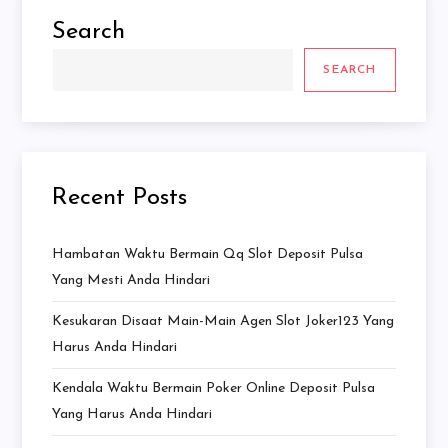
Search
SEARCH
Recent Posts
Hambatan Waktu Bermain Qq Slot Deposit Pulsa
Yang Mesti Anda Hindari
Kesukaran Disaat Main-Main Agen Slot Joker123 Yang
Harus Anda Hindari
Kendala Waktu Bermain Poker Online Deposit Pulsa
Yang Harus Anda Hindari