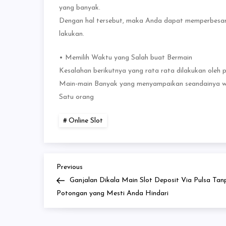
yang banyak.
Dengan hal tersebut, maka Anda dapat memperbesar 
lakukan.
• Memilih Waktu yang Salah buat Bermain
Kesalahan berikutnya yang rata rata dilakukan oleh 
Main-main Banyak yang menyampaikan seandainya wa
Satu orang
Online Slot
Previous
Post
Previous
Post
Ganjalan Dikala Main Slot Deposit Via Pulsa Tan
navigation
Potongan yang Mesti Anda Hindari