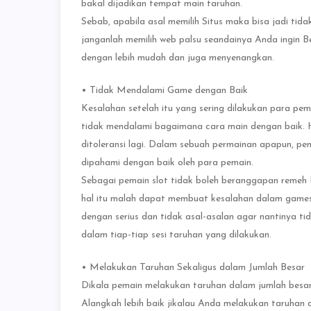
bakal dijadikan tempat main taruhan.
Sebab, apabila asal memilih Situs maka bisa jadi tida
janganlah memilih web palsu seandainya Anda ingin Be
dengan lebih mudah dan juga menyenangkan.
• Tidak Mendalami Game dengan Baik
Kesalahan setelah itu yang sering dilakukan para pe
tidak mendalami bagaimana cara main dengan baik. H
ditoleransi lagi. Dalam sebuah permainan apapun, p
dipahami dengan baik oleh para pemain.
Sebagai pemain slot tidak boleh beranggapan remeh 
hal itu malah dapat membuat kesalahan dalam games 
dengan serius dan tidak asal-asalan agar nantinya 
dalam tiap-tiap sesi taruhan yang dilakukan.
• Melakukan Taruhan Sekaligus dalam Jumlah Besar
Dikala pemain melakukan taruhan dalam jumlah besar 
Alangkah lebih baik jikalau Anda melakukan taruhan 