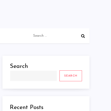
Search
for:
Search
SEARCH
Recent Posts