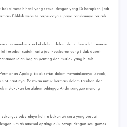
k bakal meraih hasil yang sesuai dengan yang Di harapkan Jadi,
rmain Pilihlah website terpercaya supaya taruhannya terjadi
main dan memberikan kekalahan dalam slot online ialah pemain
al tersebut sudah tentu jadi kesukaran yang tidak dapat
emahaman ialah bagian penting dan mutlak yang butuh
Permainan Apalagi tidak serius dalam memainkannya. Sebab,
slot nantinya. Pastikan untuk bermain dalam taruhan slot
tidak melakukan kesalahan sehingga Anda sanggup menang
sekaligus sebetulnya hal itu bukanlah cara yang Sesuai
dengan jumlah minimal apalagi dulu tetapi dengan sesi games