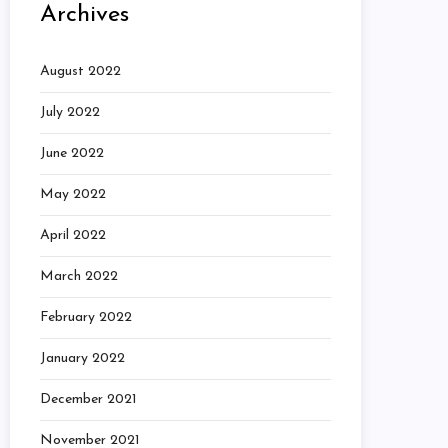
Archives
August 2022
July 2022
June 2022
May 2022
April 2022
March 2022
February 2022
January 2022
December 2021
November 2021