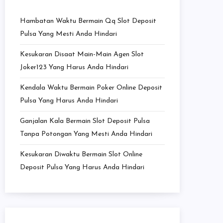
Hambatan Waktu Bermain Qq Slot Deposit
Pulsa Yang Mesti Anda Hindari
Kesukaran Disaat Main-Main Agen Slot
Joker123 Yang Harus Anda Hindari
Kendala Waktu Bermain Poker Online Deposit
Pulsa Yang Harus Anda Hindari
Ganjalan Kala Bermain Slot Deposit Pulsa
Tanpa Potongan Yang Mesti Anda Hindari
Kesukaran Diwaktu Bermain Slot Online
Deposit Pulsa Yang Harus Anda Hindari