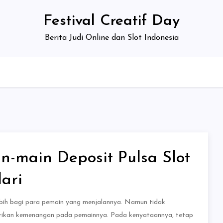
Festival Creatif Day
Berita Judi Online dan Slot Indonesia
-main Deposit Pulsa Slot
ari
lebih bagi para pemain yang menjalannya. Namun tidak
erikan kemenangan pada pemainnya. Pada kenyataannya, tetap