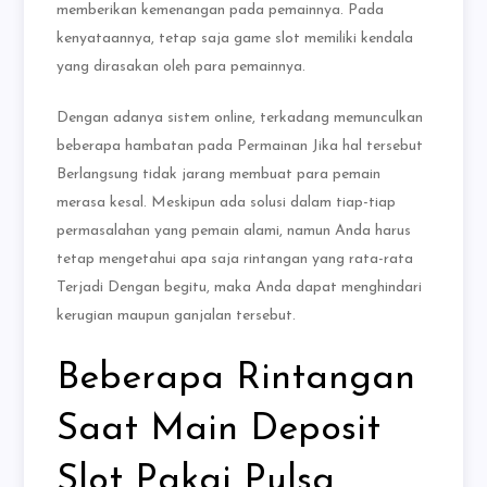
memberikan kemenangan pada pemainnya. Pada
kenyataannya, tetap saja game slot memiliki kendala
yang dirasakan oleh para pemainnya.
Dengan adanya sistem online, terkadang memunculkan
beberapa hambatan pada Permainan Jika hal tersebut
Berlangsung tidak jarang membuat para pemain
merasa kesal. Meskipun ada solusi dalam tiap-tiap
permasalahan yang pemain alami, namun Anda harus
tetap mengetahui apa saja rintangan yang rata-rata
Terjadi Dengan begitu, maka Anda dapat menghindari
kerugian maupun ganjalan tersebut.
Beberapa Rintangan
Saat Main Deposit
Slot Pakai Pulsa