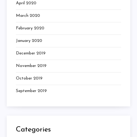
April 2020
March 2020
February 2020
January 2020
December 2019
November 2019
October 2019
September 2019
Categories