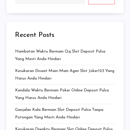
Recent Posts
Hambatan Waktu Bermain Qq Slot Deposit Pulsa
Yang Mesti Anda Hindari
Kesukaran Disaat Main-Main Agen Slot Joker123 Yang
Harus Anda Hindari
Kendala Waktu Bermain Poker Online Deposit Pulsa
Yang Harus Anda Hindari
Ganjalan Kala Bermain Slot Deposit Pulsa Tanpa
Potongan Yang Mesti Anda Hindari
Kesukaran Diwaktu Bermain Slot Online Deposit Pulsa