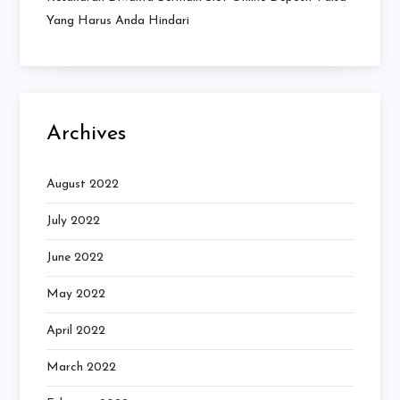
Yang Harus Anda Hindari
Archives
August 2022
July 2022
June 2022
May 2022
April 2022
March 2022