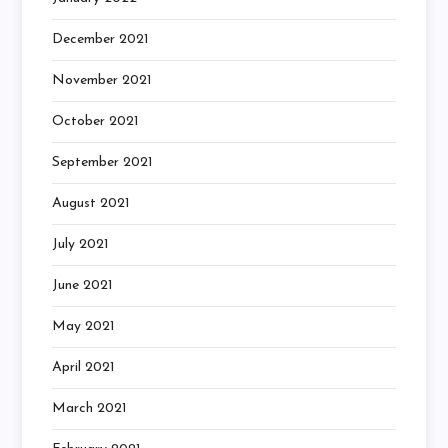
December 2021
November 2021
October 2021
September 2021
August 2021
July 2021
June 2021
May 2021
April 2021
March 2021