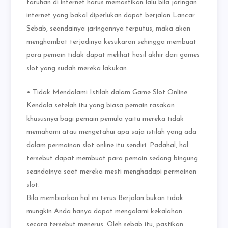
taruhan di internet harus memastikan lalu bila jaringan
internet yang bakal diperlukan dapat berjalan Lancar
Sebab, seandainya jaringannya terputus, maka akan
menghambat terjadinya kesukaran sehingga membuat
para pemain tidak dapat melihat hasil akhir dari games
slot yang sudah mereka lakukan.
• Tidak Mendalami Istilah dalam Game Slot Online
Kendala setelah itu yang biasa pemain rasakan
khususnya bagi pemain pemula yaitu mereka tidak
memahami atau mengetahui apa saja istilah yang ada
dalam permainan slot online itu sendiri. Padahal, hal
tersebut dapat membuat para pemain sedang bingung
seandainya saat mereka mesti menghadapi permainan
slot.
Bila membiarkan hal ini terus Berjalan bukan tidak
mungkin Anda hanya dapat mengalami kekalahan
secara tersebut menerus. Oleh sebab itu, pastikan