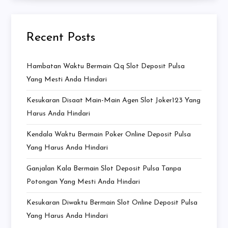
Recent Posts
Hambatan Waktu Bermain Qq Slot Deposit Pulsa
Yang Mesti Anda Hindari
Kesukaran Disaat Main-Main Agen Slot Joker123 Yang
Harus Anda Hindari
Kendala Waktu Bermain Poker Online Deposit Pulsa
Yang Harus Anda Hindari
Ganjalan Kala Bermain Slot Deposit Pulsa Tanpa
Potongan Yang Mesti Anda Hindari
Kesukaran Diwaktu Bermain Slot Online Deposit Pulsa
Yang Harus Anda Hindari