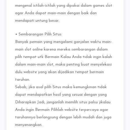
mengenal istilah-istilah yang dipakai dalam games slot
agar Anda dapat main-main dengan baik dan
mendapati untung besar.
• Sembarangan Pilih Situs
Banyak pemain yang mengalami ganjalan waktu main-
main slot online karena mereka sembarangan dalam
pilih tempat utk Bermain Kalau Anda tidak ingin kalah
dalam main-main slot, maka penting buat menyelekasi
dulu website yang akan dijadikan tempat bermain
taruhan.
Sebab, jika asal pilih Situs maka kemungkinan tidak
dapat mendapatkan hasil yang sesuai dengan yang
Diharapkan Jadi, janganlah memilih situs palsu jikalau
Anda ingin Bermain Pilihlah website terpercaya agar
taruhannya berlangsung dengan lebih mudah dan juga
menyenangkan.