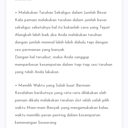
• Melakukan Taruhan Sekaligus dalam Jumlah Besar
Kala pemain melakukan taruhan dalam jumlah besar
sekaligus sebetulnya hal itu bukanlah cara yang Tepat
Alangkah lebih baik jika Anda melakukan taruhan
dengan jumlah minimal lebih-lebih dahulu tapi dengan
sesi permainan yang banyak.
Dengan hal tersebut, maka Anda sanggup
memperbesar kesempatan dalam tiap-tiap sesi taruhan
yang telah Anda lakukan.
• Memilih Waktu yang Salah buat Bermain
Kesalahan berikutnya yang rata rata dilakukan oleh
pemain dikala melakukan taruhan slot ialah salah pilih
waktu Main-main Banyak yang mengemukakan kalau
waktu memiliki peran penting dalam kesempatan
kemenangan Seseorang