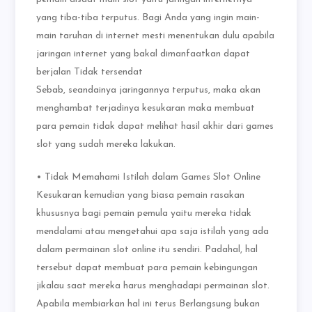
yang tiba-tiba terputus. Bagi Anda yang ingin main-
main taruhan di internet mesti menentukan dulu apabila
jaringan internet yang bakal dimanfaatkan dapat
berjalan Tidak tersendat
Sebab, seandainya jaringannya terputus, maka akan
menghambat terjadinya kesukaran maka membuat
para pemain tidak dapat melihat hasil akhir dari games
slot yang sudah mereka lakukan.
• Tidak Memahami Istilah dalam Games Slot Online
Kesukaran kemudian yang biasa pemain rasakan
khususnya bagi pemain pemula yaitu mereka tidak
mendalami atau mengetahui apa saja istilah yang ada
dalam permainan slot online itu sendiri. Padahal, hal
tersebut dapat membuat para pemain kebingungan
jikalau saat mereka harus menghadapi permainan slot.
Apabila membiarkan hal ini terus Berlangsung bukan