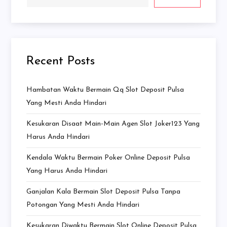
Recent Posts
Hambatan Waktu Bermain Qq Slot Deposit Pulsa
Yang Mesti Anda Hindari
Kesukaran Disaat Main-Main Agen Slot Joker123 Yang
Harus Anda Hindari
Kendala Waktu Bermain Poker Online Deposit Pulsa
Yang Harus Anda Hindari
Ganjalan Kala Bermain Slot Deposit Pulsa Tanpa
Potongan Yang Mesti Anda Hindari
Kesukaran Diwaktu Bermain Slot Online Deposit Pulsa