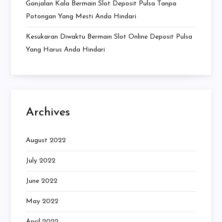
Ganjalan Kala Bermain Slot Deposit Pulsa Tanpa
Potongan Yang Mesti Anda Hindari
Kesukaran Diwaktu Bermain Slot Online Deposit Pulsa
Yang Harus Anda Hindari
Archives
August 2022
July 2022
June 2022
May 2022
April 2022