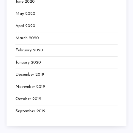
June 2020
May 2020
April 2020
March 2020
February 2020
January 2020
December 2019
November 2019
October 2019
September 2019