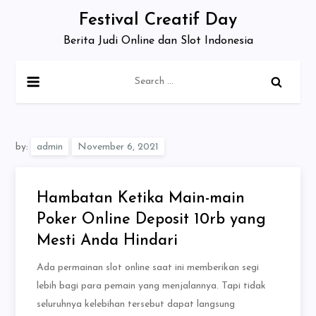
Skip
Festival Creatif Day
to
Berita Judi Online dan Slot Indonesia
content
Search
for:
by:
admin
Hambatan Ketika Main-main
Poker Online Deposit 10rb yang
Mesti Anda Hindari
Ada permainan slot online saat ini memberikan segi
lebih bagi para pemain yang menjalannya. Tapi tidak
seluruhnya kelebihan tersebut dapat langsung