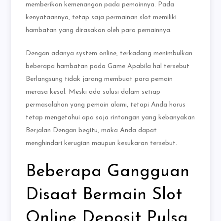
memberikan kemenangan pada pemainnya. Pada
kenyataannya, tetap saja permainan slot memiliki
hambatan yang dirasakan oleh para pemainnya.
Dengan adanya system online, terkadang menimbulkan
beberapa hambatan pada Game Apabila hal tersebut
Berlangsung tidak jarang membuat para pemain
merasa kesal. Meski ada solusi dalam setiap
permasalahan yang pemain alami, tetapi Anda harus
tetap mengetahui apa saja rintangan yang kebanyakan
Berjalan Dengan begitu, maka Anda dapat
menghindari kerugian maupun kesukaran tersebut.
Beberapa Gangguan
Disaat Bermain Slot
Online Deposit Pulsa