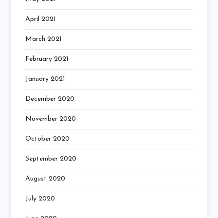
April 2021
March 2021
February 2021
January 2021
December 2020
November 2020
October 2020
September 2020
August 2020
July 2020