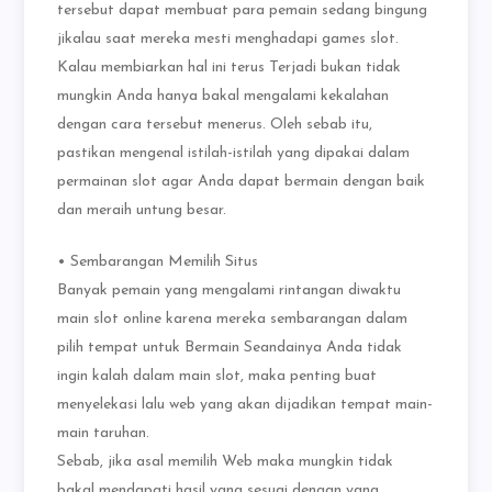
tersebut dapat membuat para pemain sedang bingung
jikalau saat mereka mesti menghadapi games slot.
Kalau membiarkan hal ini terus Terjadi bukan tidak
mungkin Anda hanya bakal mengalami kekalahan
dengan cara tersebut menerus. Oleh sebab itu,
pastikan mengenal istilah-istilah yang dipakai dalam
permainan slot agar Anda dapat bermain dengan baik
dan meraih untung besar.
• Sembarangan Memilih Situs
Banyak pemain yang mengalami rintangan diwaktu
main slot online karena mereka sembarangan dalam
pilih tempat untuk Bermain Seandainya Anda tidak
ingin kalah dalam main slot, maka penting buat
menyelekasi lalu web yang akan dijadikan tempat main-
main taruhan.
Sebab, jika asal memilih Web maka mungkin tidak
bakal mendapati hasil yang sesuai dengan yang