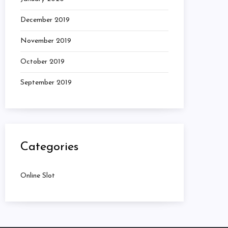
December 2019
November 2019
October 2019
September 2019
Categories
Online Slot