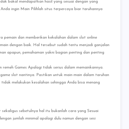
 tidak bakal mendapatkan hasil yang sesuai dengan yang
a Anda ingin Main Pilihlah situs terpercaya biar taruhannya
ara pemain dan memberikan kekalahan dalam slot online
ain dengan baik. Hal tersebut sudah tentu menjadi ganjalan
ainan apapun, pemahaman yakni bagian penting dan penting
n remeh Games Apalagi tidak serius dalam memainkannya.
game slot nantinya. Pastikan untuk main-main dalam taruhan
nya tidak melakukan kesalahan sehingga Anda bisa menang
sekaligus sebetulnya hal itu bukanlah cara yang Sesuai
dengan jumlah minimal apalagi dulu namun dengan sesi