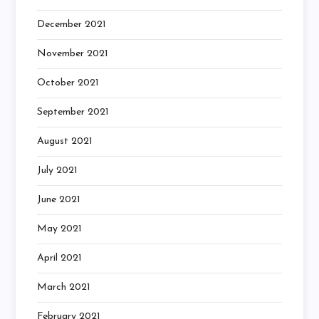
December 2021
November 2021
October 2021
September 2021
August 2021
July 2021
June 2021
May 2021
April 2021
March 2021
February 2021