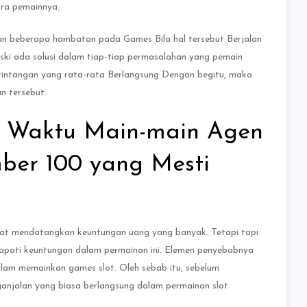
ara pemainnya.
n beberapa hambatan pada Games Bila hal tersebut Berjalan
ki ada solusi dalam tiap-tiap permasalahan yang pemain
 rintangan yang rata-rata Berlangsung Dengan begitu, maka
n tersebut.
 Waktu Main-main Agen
ber 100 yang Mesti
at mendatangkan keuntungan uang yang banyak. Tetapi tapi
pati keuntungan dalam permainan ini. Elemen penyebabnya
lam memainkan games slot. Oleh sebab itu, sebelum
ganjalan yang biasa berlangsung dalam permainan slot