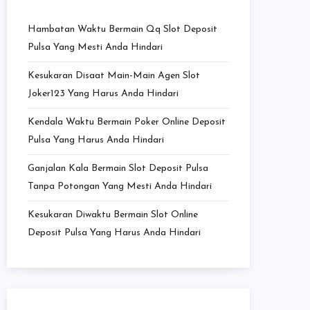
Hambatan Waktu Bermain Qq Slot Deposit
Pulsa Yang Mesti Anda Hindari
Kesukaran Disaat Main-Main Agen Slot
Joker123 Yang Harus Anda Hindari
Kendala Waktu Bermain Poker Online Deposit
Pulsa Yang Harus Anda Hindari
Ganjalan Kala Bermain Slot Deposit Pulsa
Tanpa Potongan Yang Mesti Anda Hindari
Kesukaran Diwaktu Bermain Slot Online
Deposit Pulsa Yang Harus Anda Hindari