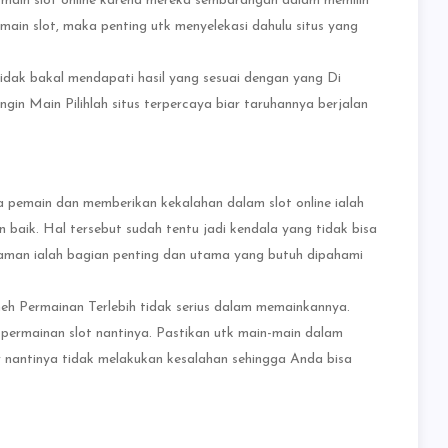
main slot online karena mereka sembarangan dalam memilih
main slot, maka penting utk menyelekasi dahulu situs yang
idak bakal mendapati hasil yang sesuai dengan yang Di
ingin Main Pilihlah situs terpercaya biar taruhannya berjalan
a pemain dan memberikan kekalahan dalam slot online ialah
baik. Hal tersebut sudah tentu jadi kendala yang tidak bisa
aman ialah bagian penting dan utama yang butuh dipahami
eh Permainan Terlebih tidak serius dalam memainkannya.
permainan slot nantinya. Pastikan utk main-main dalam
ar nantinya tidak melakukan kesalahan sehingga Anda bisa