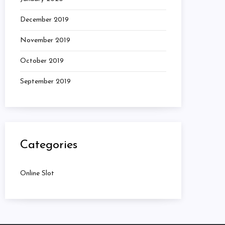
December 2019
November 2019
October 2019
September 2019
Categories
Online Slot