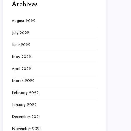
Archives
August 2022
July 2022
June 2022
May 2022
April 2022
March 2022
February 2022
January 2022
December 2021
November 2021