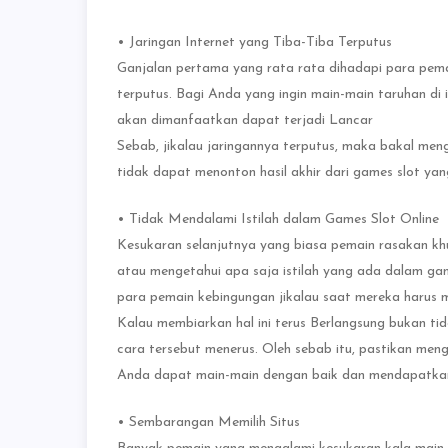
• Jaringan Internet yang Tiba-Tiba Terputus
Ganjalan pertama yang rata rata dihadapi para pemain
terputus. Bagi Anda yang ingin main-main taruhan di 
akan dimanfaatkan dapat terjadi Lancar
Sebab, jikalau jaringannya terputus, maka bakal m
tidak dapat menonton hasil akhir dari games slot ya
• Tidak Mendalami Istilah dalam Games Slot Online
Kesukaran selanjutnya yang biasa pemain rasakan kh
atau mengetahui apa saja istilah yang ada dalam game
para pemain kebingungan jikalau saat mereka harus 
Kalau membiarkan hal ini terus Berlangsung bukan t
cara tersebut menerus. Oleh sebab itu, pastikan meng
Anda dapat main-main dengan baik dan mendapatkan
• Sembarangan Memilih Situs