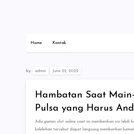
Skip
to
content
Home
Kontak
by:
admin
Hambatan Saat Main-
Pulsa yang Harus And
Ada games slot online saat ini memberikan sisi lebih 
kelebihan tersebut dapat langsung memberikan keme