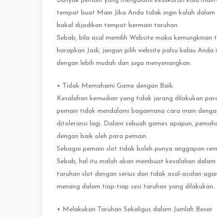
Banyak pemain yang mengalami kesukaran kala main-
tempat buat Main Jika Anda tidak ingin kalah dalam 
bakal dijadikan tempat bermain taruhan.
Sebab, bila asal memilih Website maka kemungkinan t
harapkan Jadi, jangan pilih website palsu kalau Anda 
dengan lebih mudah dan juga menyenangkan.
• Tidak Memahami Game dengan Baik
Kesalahan kemudian yang tidak jarang dilakukan par
pemain tidak mendalami bagaimana cara main dengan 
ditoleransi lagi. Dalam sebuah games apapun, pemah
dengan baik oleh para pemain.
Sebagai pemain slot tidak boleh punya anggapan rem
Sebab, hal itu malah akan membuat kesalahan dalam 
taruhan slot dengan serius dan tidak asal-asalan ag
menang dalam tiap-tiap sesi taruhan yang dilakukan.
• Melakukan Taruhan Sekaligus dalam Jumlah Besar