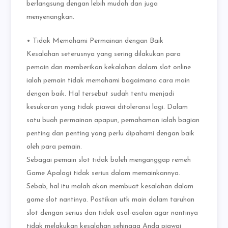
berlangsung dengan lebih mudah dan juga
menyenangkan.
• Tidak Memahami Permainan dengan Baik
Kesalahan seterusnya yang sering dilakukan para
pemain dan memberikan kekalahan dalam slot online
ialah pemain tidak memahami bagaimana cara main
dengan baik. Hal tersebut sudah tentu menjadi
kesukaran yang tidak piawai ditoleransi lagi. Dalam
satu buah permainan apapun, pemahaman ialah bagian
penting dan penting yang perlu dipahami dengan baik
oleh para pemain.
Sebagai pemain slot tidak boleh menganggap remeh
Game Apalagi tidak serius dalam memainkannya.
Sebab, hal itu malah akan membuat kesalahan dalam
game slot nantinya. Pastikan utk main dalam taruhan
slot dengan serius dan tidak asal-asalan agar nantinya
tidak melakukan kesalahan sehingga Anda piawai