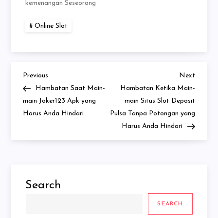
kemenangan Seseorang
Online Slot
Previous
Next
Post
Previous
Next
Post
Post
Hambatan Saat Main-
Hambatan Ketika Main-
navigation
main Joker123 Apk yang
main Situs Slot Deposit
Harus Anda Hindari
Pulsa Tanpa Potongan yang
Harus Anda Hindari
Search
SEARCH