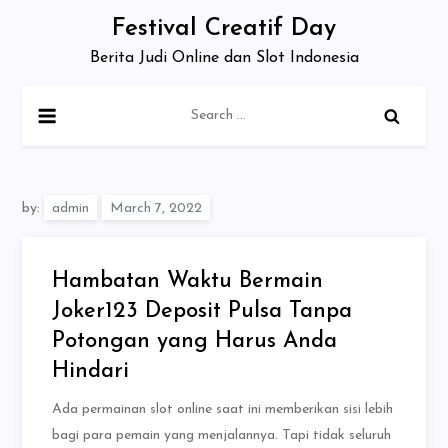
Skip
Festival Creatif Day
to
Berita Judi Online dan Slot Indonesia
content
Search
for:
by:
admin
Hambatan Waktu Bermain
Joker123 Deposit Pulsa Tanpa
Potongan yang Harus Anda
Hindari
Ada permainan slot online saat ini memberikan sisi lebih
bagi para pemain yang menjalannya. Tapi tidak seluruh